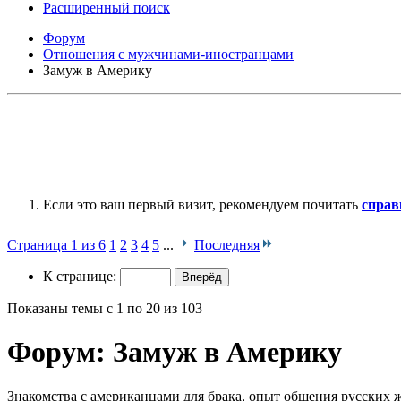
Расширенный поиск
Форум
Отношения с мужчинами-иностранцами
Замуж в Америку
Если это ваш первый визит, рекомендуем почитать
справ
Страница 1 из 6
1
2
3
4
5
...
Последняя
К странице:
Показаны темы с 1 по 20 из 103
Форум:
Замуж в Америку
Знакомства с американцами для брака, опыт общения русских