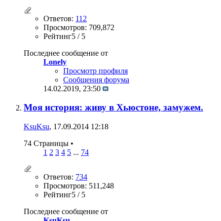
Ответов:
112
Просмотров: 709,872
Рейтинг5 / 5
Последнее сообщение от
Lonely
Просмотр профиля
Сообщения форума
14.02.2019,
23:50
Моя история: живу в Хьюстоне, замужем.
KsuKsu
, 17.09.2014 12:18
74 Страницы
•
1
2
3
4
5
...
74
Ответов:
734
Просмотров: 511,248
Рейтинг5 / 5
Последнее сообщение от
KsuKsu