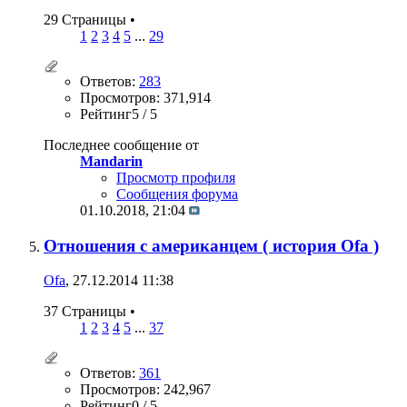
29 Страницы
•
1
2
3
4
5
...
29
Ответов:
283
Просмотров: 371,914
Рейтинг5 / 5
Последнее сообщение от
Mandarin
Просмотр профиля
Сообщения форума
01.10.2018,
21:04
Отношения с американцем ( история Ofa )
Ofa
, 27.12.2014 11:38
37 Страницы
•
1
2
3
4
5
...
37
Ответов:
361
Просмотров: 242,967
Рейтинг0 / 5