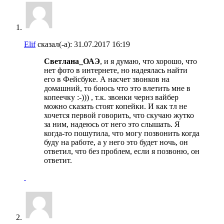
Elif
сказал(-а):
31.07.2017
16:19
Светлана_ОАЭ
, и я думаю, что хорошо, что
нет фото в интернете, но надеялась найти
его в Фейсбуке. А насчет звонков на
домашний, то боюсь что это влетить мне в
копеечку :-))) , т.к. звонки чернз вайбер
можно сказать стоят копейки. И как тл не
хочется первой говорить, что скучаю жутко
за ним, надеюсь от него это слышать. Я
когда-то пошутила, что могу позвонить когда
буду на работе, а у него это будет ночь, он
ответил, что без проблем, если я позвоню, он
ответит.