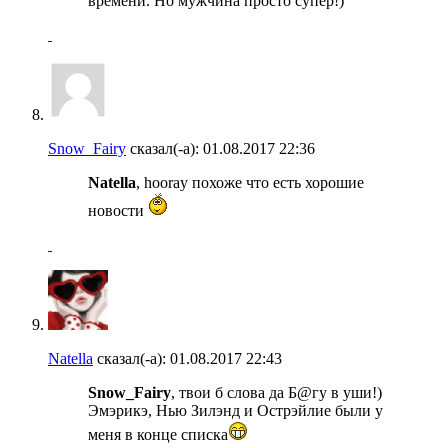
времени. Но мужчина просто супер!)
Snow_Fairy
сказал(-а):
01.08.2017
22:36
Natella
, hooray похоже что есть хорошие
новости
Natella
сказал(-а):
01.08.2017
22:43
Snow_Fairy
, твои б слова да Б@гу в уши!)
Эмэрикэ, Нью Зилэнд и Острэйлие были у
меня в конце списка