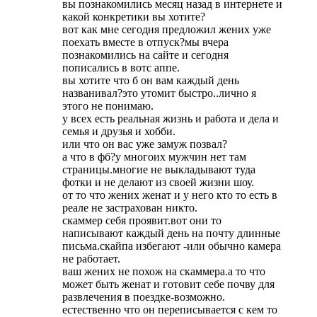
вы познакомились месяц назад в интернете и
какой конкретики вы хотите?
вот как мне сегодня предложил жених уже
поехать вместе в отпуск?мы вчера
познакомились на сайте и сегодня
пописались в вотс аппе.
вы хотите что б он вам каждый день
названивал?это утомит быстро..лично я
этого не понимаю.
у всех есть реальная жизнь и работа и дела и
семья и друзья и хобби.
или что он вас уже замуж позвал?
а что в фб?у многоих мужчин нет там
страницы.многие не выкладывают туда
фотки и не делают из своей жизни шоу.
от то что жених женат и у него кто то есть в
реале не застрахован никто.
скаммер себя проявит.вот они то
написывают каждый день на почту длинные
письма.скайпа избегают -или обычно камера
не работает.
ваш жених не похож на скаммера.а то что
может быть женат и готовит себе почву для
развлечения в поездке-возможно.
естественно что он переписывается с кем то