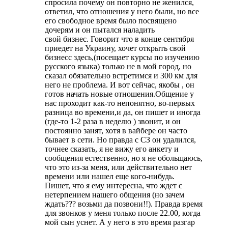
спросила почему он повторно не женился,
ответил, что отношения у него были, но все
его свободное время было посвящено
дочерям и он пытался наладить
свой бизнес. Говорит что в конце сентября
приедет на Украину, хочет открыть свой
бизнесс здесь,(посещает курсы по изучению
русского языка) только не в мой город, но
сказал обязательно встретимся и 300 км для
него не проблема. И вот сейчас, якобы , он
готов начать новые отношения.Общение у
нас проходит как-то непонятно, во-первых
разница во времени,и да, он пишет и иногда
(где-то 1-2 раза в неделю ) звонит, и он
постоянно занят, хотя в вайбере он часто
бывает в сети. Но правда с СЗ он удалился,
точнее сказать, я не вижу его анкету и
сообщения естественно, но я не обольщаюсь,
что это из-за меня, или действительно нет
времени или нашел еще кого-нибудь.
Пишет, что я ему интересна, что ждет с
нетерпением нашего общения (но зачем
ждать??? возьми да позвони!!). Правда время
для звонков у меня только после 22.00, когда
мой сын уснет. А у него в это время разгар