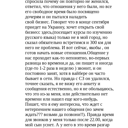
спросила почему он повторно не женился,
ответил, что отношения у него были, но все
его свободное время было посвящено
дочерям и он пытался наладить
свой бизнес. Говорит что в конце сентября
приедет на Украину, хочет открыть свой
бизнесс здесь,(посещает курсы по изучению
русского языка) только не в мой город, но
сказал обязательно встретимся и 300 км для
него не проблема. И вот сейчас, якобы , он
готов начать новые отношения.Общение у
нас проходит как-то непонятно, во-первых
разница во времени,и да, он пишет и иногда
(где-то 1-2 раза в неделю ) звонит, и он
постоянно занят, хотя в вайбере он часто
бывает в сети. Но правда с СЗ он удалился,
точнее сказать, я не вижу его анкету и
сообщения естественно, но я не обольщаюсь,
что это из-за меня, или действительно нет
времени или нашел еще кого-нибудь.
Пишет, что я ему интересна, что ждет с
нетерпением нашего общения (но зачем
ждать??? возьми да позвони!!). Правда время
для звонков у меня только после 22.00, когда
мой сын уснет. А у него в это время разгар