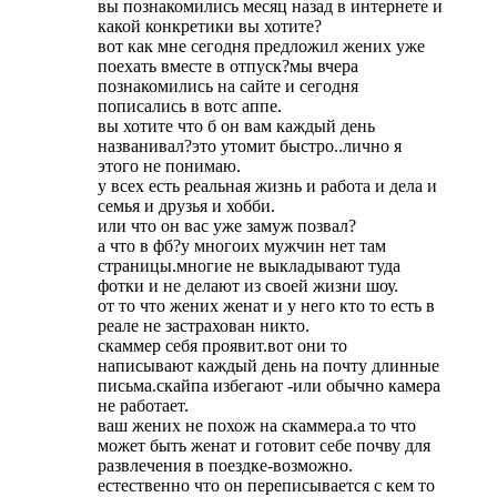
вы познакомились месяц назад в интернете и
какой конкретики вы хотите?
вот как мне сегодня предложил жених уже
поехать вместе в отпуск?мы вчера
познакомились на сайте и сегодня
пописались в вотс аппе.
вы хотите что б он вам каждый день
названивал?это утомит быстро..лично я
этого не понимаю.
у всех есть реальная жизнь и работа и дела и
семья и друзья и хобби.
или что он вас уже замуж позвал?
а что в фб?у многоих мужчин нет там
страницы.многие не выкладывают туда
фотки и не делают из своей жизни шоу.
от то что жених женат и у него кто то есть в
реале не застрахован никто.
скаммер себя проявит.вот они то
написывают каждый день на почту длинные
письма.скайпа избегают -или обычно камера
не работает.
ваш жених не похож на скаммера.а то что
может быть женат и готовит себе почву для
развлечения в поездке-возможно.
естественно что он переписывается с кем то