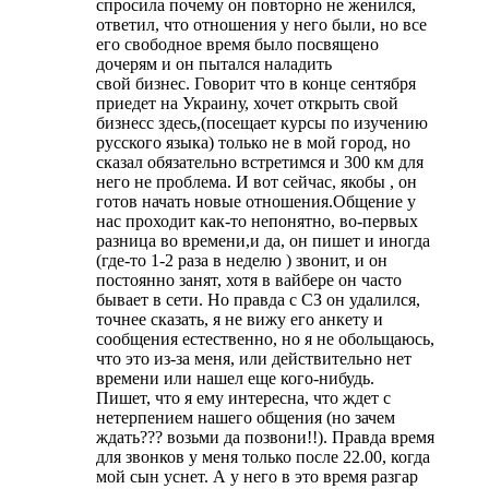
спросила почему он повторно не женился,
ответил, что отношения у него были, но все
его свободное время было посвящено
дочерям и он пытался наладить
свой бизнес. Говорит что в конце сентября
приедет на Украину, хочет открыть свой
бизнесс здесь,(посещает курсы по изучению
русского языка) только не в мой город, но
сказал обязательно встретимся и 300 км для
него не проблема. И вот сейчас, якобы , он
готов начать новые отношения.Общение у
нас проходит как-то непонятно, во-первых
разница во времени,и да, он пишет и иногда
(где-то 1-2 раза в неделю ) звонит, и он
постоянно занят, хотя в вайбере он часто
бывает в сети. Но правда с СЗ он удалился,
точнее сказать, я не вижу его анкету и
сообщения естественно, но я не обольщаюсь,
что это из-за меня, или действительно нет
времени или нашел еще кого-нибудь.
Пишет, что я ему интересна, что ждет с
нетерпением нашего общения (но зачем
ждать??? возьми да позвони!!). Правда время
для звонков у меня только после 22.00, когда
мой сын уснет. А у него в это время разгар