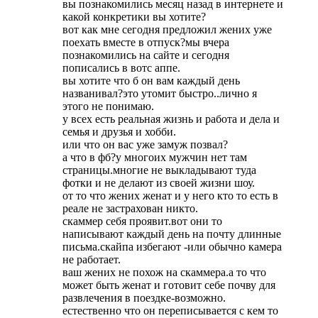
вы познакомились месяц назад в интернете и
какой конкретики вы хотите?
вот как мне сегодня предложил жених уже
поехать вместе в отпуск?мы вчера
познакомились на сайте и сегодня
пописались в вотс аппе.
вы хотите что б он вам каждый день
названивал?это утомит быстро..лично я
этого не понимаю.
у всех есть реальная жизнь и работа и дела и
семья и друзья и хобби.
или что он вас уже замуж позвал?
а что в фб?у многоих мужчин нет там
страницы.многие не выкладывают туда
фотки и не делают из своей жизни шоу.
от то что жених женат и у него кто то есть в
реале не застрахован никто.
скаммер себя проявит.вот они то
написывают каждый день на почту длинные
письма.скайпа избегают -или обычно камера
не работает.
ваш жених не похож на скаммера.а то что
может быть женат и готовит себе почву для
развлечения в поездке-возможно.
естественно что он переписывается с кем то