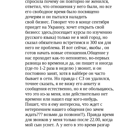
спросила почему он повторно не женился,
ответил, что отношения у него были, но все
его свободное время было посвящено
дочерям и он пытался наладить
свой бизнес. Говорит что в конце сентября
приедет на Украину, хочет открыть свой
бизнесс здесь,(посещает курсы по изучению
русского языка) только не в мой город, но
сказал обязательно встретимся и 300 км для
него не проблема. И вот сейчас, якобы , он
готов начать новые отношения.Общение у
нас проходит как-то непонятно, во-первых
разница во времени,и да, он пишет и иногда
(где-то 1-2 раза в неделю ) звонит, и он
постоянно занят, хотя в вайбере он часто
бывает в сети. Но правда с СЗ он удалился,
точнее сказать, я не вижу его анкету и
сообщения естественно, но я не обольщаюсь,
что это из-за меня, или действительно нет
времени или нашел еще кого-нибудь.
Пишет, что я ему интересна, что ждет с
нетерпением нашего общения (но зачем
ждать??? возьми да позвони!!). Правда время
для звонков у меня только после 22.00, когда
мой сын уснет. А у него в это время разгар