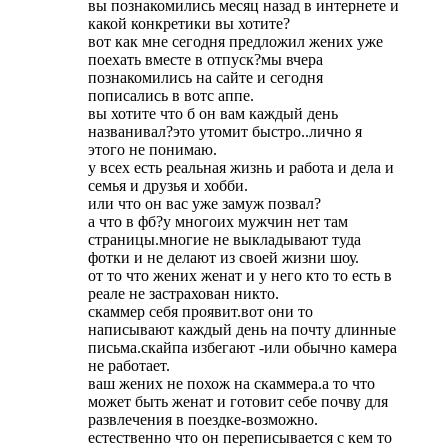
вы познакомились месяц назад в интернете и
какой конкретики вы хотите?
вот как мне сегодня предложил жених уже
поехать вместе в отпуск?мы вчера
познакомились на сайте и сегодня
пописались в вотс аппе.
вы хотите что б он вам каждый день
названивал?это утомит быстро..лично я
этого не понимаю.
у всех есть реальная жизнь и работа и дела и
семья и друзья и хобби.
или что он вас уже замуж позвал?
а что в фб?у многоих мужчин нет там
страницы.многие не выкладывают туда
фотки и не делают из своей жизни шоу.
от то что жених женат и у него кто то есть в
реале не застрахован никто.
скаммер себя проявит.вот они то
написывают каждый день на почту длинные
письма.скайпа избегают -или обычно камера
не работает.
ваш жених не похож на скаммера.а то что
может быть женат и готовит себе почву для
развлечения в поездке-возможно.
естественно что он переписывается с кем то