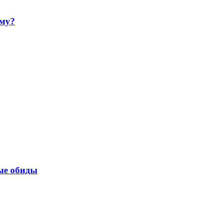
ему?
ые обиды