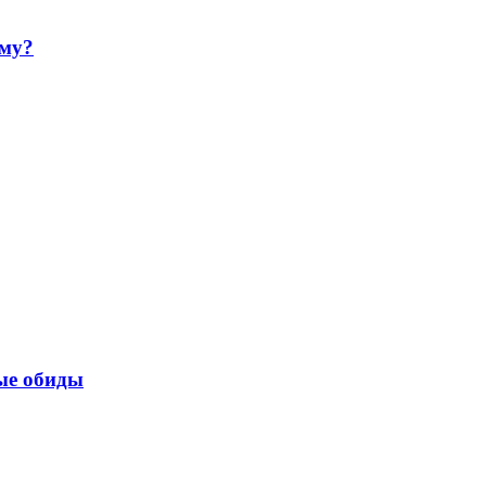
ему?
ые обиды