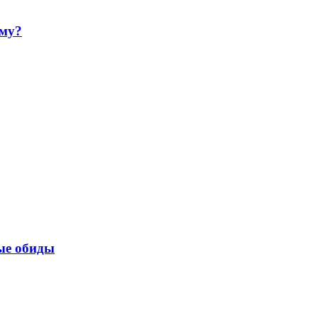
ему?
ые обиды