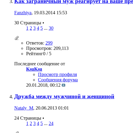
Как заграничный муж реагирует на ваше пр
Fanzhiya
, 19.03.2014 15:53
30 Страницы
•
1
2
3
4
5
...
30
Ответов:
299
Просмотров: 209,113
Рейтинг0 / 5
Последнее сообщение от
KsuKsu
Просмотр профиля
Сообщения форума
20.01.2018,
00:12
Дружба между мужчиной и женщиной
Nataly_M
, 20.06.2013 01:01
24 Страницы
•
1
2
3
4
5
...
24