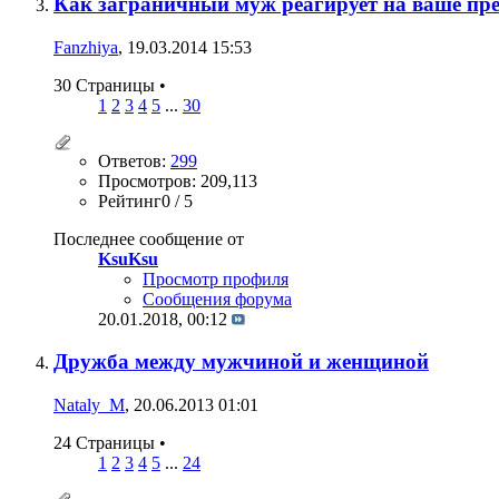
Как заграничный муж реагирует на ваше пр
Fanzhiya
, 19.03.2014 15:53
30 Страницы
•
1
2
3
4
5
...
30
Ответов:
299
Просмотров: 209,113
Рейтинг0 / 5
Последнее сообщение от
KsuKsu
Просмотр профиля
Сообщения форума
20.01.2018,
00:12
Дружба между мужчиной и женщиной
Nataly_M
, 20.06.2013 01:01
24 Страницы
•
1
2
3
4
5
...
24