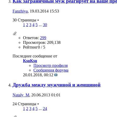
Как заграничный муж реагирует на ваше пр
Fanzhiya
, 19.03.2014 15:53
30 Страницы
•
1
2
3
4
5
...
30
Ответов:
299
Просмотров: 209,138
Рейтинг0 / 5
Последнее сообщение от
KsuKsu
Просмотр профиля
Сообщения форума
20.01.2018,
00:12
Дружба между мужчиной и женщиной
Nataly_M
, 20.06.2013 01:01
24 Страницы
•
1
2
3
4
5
...
24