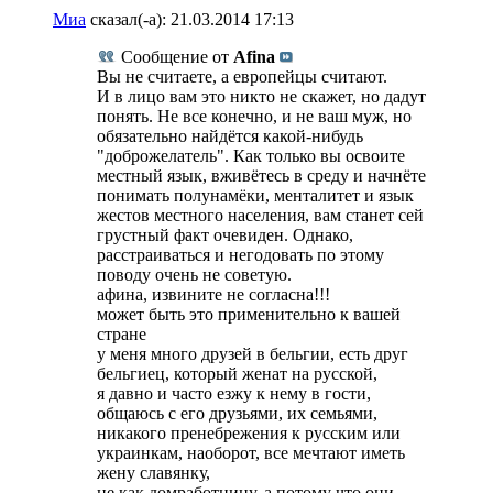
Миа
сказал(-а):
21.03.2014
17:13
Сообщение от
Afina
Вы не считаете, а европейцы считают.
И в лицо вам это никто не скажет, но дадут
понять. Не все конечно, и не ваш муж, но
обязательно найдётся какой-нибудь
"доброжелатель". Как только вы освоите
местный язык, вживётесь в среду и начнёте
понимать полунамёки, менталитет и язык
жестов местного населения, вам станет сей
грустный факт очевиден. Однако,
расстраиваться и негодовать по этому
поводу очень не советую.
афина, извините не согласна!!!
может быть это применительно к вашей
стране
у меня много друзей в бельгии, есть друг
бельгиец, который женат на русской,
я давно и часто езжу к нему в гости,
общаюсь с его друзьями, их семьями,
никакого пренебрежения к русским или
украинкам, наоборот, все мечтают иметь
жену славянку,
не как домработницу, а потому что они