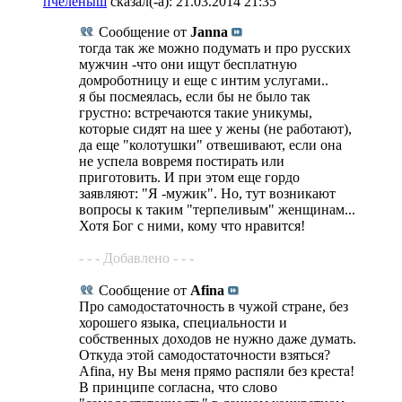
пчеленыш
сказал(-а):
21.03.2014
21:35
Сообщение от
Janna
тогда так же можно подумать и про русских
мужчин -что они ищут бесплатную
домроботницу и еще с интим услугами..
я бы посмеялась, если бы не было так
грустно: встречаются такие уникумы,
которые сидят на шее у жены (не работают),
да еще "колотушки" отвешивают, если она
не успела вовремя постирать или
приготовить. И при этом еще гордо
заявляют: "Я -мужик". Но, тут возникают
вопросы к таким "терпеливым" женщинам...
Хотя Бог с ними, кому что нравится!
- - - Добавлено - - -
Сообщение от
Afina
Про самодостаточность в чужой стране, без
хорошего языка, специальности и
собственных доходов не нужно даже думать.
Откуда этой самодостаточности взяться?
Afina, ну Вы меня прямо распяли без креста!
В принципе согласна, что слово