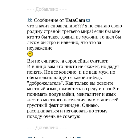
- - - Добавлено - - -
Сообщение от
TataCam
что значит справедливо??? я не считаю свою
родину страной третьего мира! если бы мне
кто то бы такое заявил из мужчин то шел бы
лесом быстро и навечно, что это за
неуважение.
Вы не считаете, а европейцы считают.
И в лицо вам это никто не скажет, но дадут
понять. Не все конечно, и не ваш муж, но
обязательно найдётся какой-нибудь
"доброжелатель". Как только вы освоите
местный язык, вживётесь в среду и начнёте
понимать полунамёки, менталитет и язык
жестов местного населения, вам станет сей
грустный факт очевиден. Однако,
расстраиваться и негодовать по этому
поводу очень не советую.
- - - Добавлено - - -