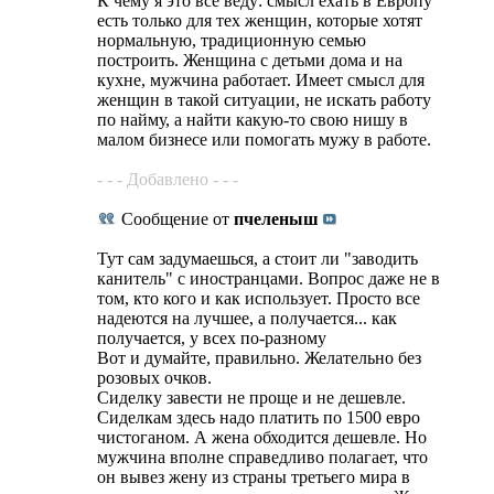
К чему я это всё веду: смысл ехать в Европу
есть только для тех женщин, которые хотят
нормальную, традиционную семью
построить. Женщина с детьми дома и на
кухне, мужчина работает. Имеет смысл для
женщин в такой ситуации, не искать работу
по найму, а найти какую-то свою нишу в
малом бизнесе или помогать мужу в работе.
- - - Добавлено - - -
Сообщение от
пчеленыш
Тут сам задумаешься, а стоит ли "заводить
канитель" с иностранцами. Вопрос даже не в
том, кто кого и как использует. Просто все
надеются на лучшее, а получается... как
получается, у всех по-разному
Вот и думайте, правильно. Желательно без
розовых очков.
Сиделку завести не проще и не дешевле.
Сиделкам здесь надо платить по 1500 евро
чистоганом. А жена обходится дешевле. Но
мужчина вполне справедливо полагает, что
он вывез жену из страны третьего мира в