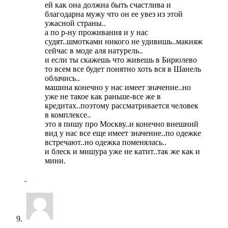
ей как она должна быть счастлива и
благодарна мужу что он ее увез из этой
ужасной страны..
а по р-ну проживания и у нас
судят..шмотками никого не удивишь..макияж
сейчас в моде аля натурель..
и если ты скажешь что живешь в Бирюлево
то всем все будет понятно хоть вся в Шанель
облачись..
машина конечно у нас имеет значение..но
уже не такое как раньше-все же в
кредитах..поэтому рассматривается человек
в комплексе..
это я пишу про Москву..и конечно внешний
вид у нас все еще имеет значение..по одежке
встречают..но одежка поменялась..
и блеск и мишура уже не катит..так же как и
мини.