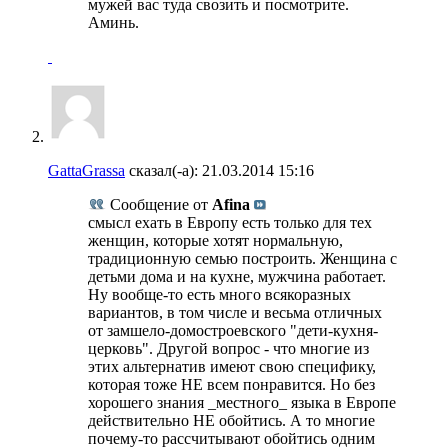
мужей вас туда свозить и посмотрите.
Аминь.
GattaGrassa
сказал(-а):
21.03.2014
15:16
Сообщение от
Afina
смысл ехать в Европу есть только для тех
женщин, которые хотят нормальную,
традиционную семью построить. Женщина с
детьми дома и на кухне, мужчина работает.
Ну вообще-то есть много всякоразных
вариантов, в том числе и весьма отличных
от замшело-домостроевского "дети-кухня-
церковь". Другой вопрос - что многие из
этих альтернатив имеют свою специфику,
которая тоже НЕ всем понравится. Но без
хорошего знания _местного_ языка в Европе
действительно НЕ обойтись. А то многие
почему-то рассчитывают обойтись одним