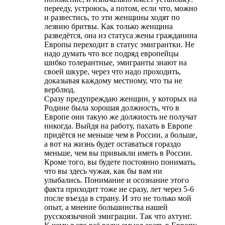
перееду, устроюсь, а потом, если что, можно
и развестись, то эти женщины ходят по
лезвию бритвы. Как только женщина
разведётся, она из статуса жены гражданина
Европы переходит в статус эмигрантки. Не
надо думать что все подряд европейцы
шибко толерантные, эмигранты знают на
своей шкуре, через что надо проходить,
доказывая каждому местному, что ты не
верблюд.
Сразу предупреждаю женщин, у которых на
Родине была хорошая должность, что в
Европе они такую же должность не получат
никогда. Выйдя на работу, пахать в Европе
придётся не меньше чем в России, а больше,
а вот на жизнь будет оставаться гораздо
меньше, чем вы привыкли иметь в России.
Кроме того, вы будете постоянно понимать,
что вы здесь чужая, как бы вам ни
улыбались. Понимание и осознание этого
факта приходит тоже не сразу, лет через 5-6
после въезда в страну. И это не только мой
опыт, а мнение большинства нашей
русскоязычной эмиграции. Так что ахтунг.