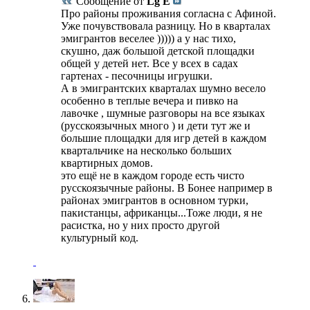
Сообщение от
Lg E
Про районы проживания согласна с Афиной.
Уже почувствовала разницу. Но в кварталах
эмигрантов веселее ))))) а у нас тихо,
скушно, даж большой детской площадки
общей у детей нет. Все у всех в садах
гартенах - песочницы игрушки.
А в эмигрантских кварталах шумно весело
особенно в теплые вечера и пивко на
лавочке , шумные разговоры на все языках
(русскоязычных много ) и дети тут же и
большие площадки для игр детей в каждом
квартальчике на несколько больших
квартирных домов.
это ещё не в каждом городе есть чисто
русскоязычные районы. В Бонее например в
районах эмигрантов в основном турки,
пакистанцы, африканцы...Тоже люди, я не
расистка, но у них просто другой
культурный код.