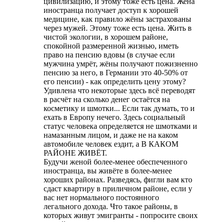
цивилизацию, и этому тоже есть цена. Жена
иностранца получает доступ к хорошей
медицине, как правило жёны застрахованы
через мужей. Этому тоже есть цена. Жить в
чистой экологии, в хорошем районе,
спокойной размеренной жизнью, иметь
право на пенсию вдовы (в случае если
мужчина умрёт, жёны получают пожизненно
пенсию за него, в Германии это 40-50% от
его пенсии) - как определить цену этому?
Удивлена что некоторые здесь всё переводят
в расчёт на сколько денег остаётся на
косметику и шмотки... Если так думать, то и
ехать в Европу нечего. Здесь социальный
статус человека определяется не шмотками и
намазанным лицом, и даже не на каком
автомобиле человек ездит, а В КАКОМ
РАЙОНЕ ЖИВЁТ.
Будучи женой более-менее обеспеченного
иностранца, вы живёте в более-менее
хороших районах. Разведясь, фигли вам кто
сдаст квартиру в приличном районе, если у
вас нет нормального постоянного
легального дохода. Что такое районы, в
которых живут эмигранты - попросите своих