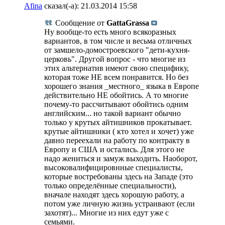
Afina
сказал(-а):
21.03.2014
15:58
Сообщение от
GattaGrassa
Ну вообще-то есть много всякоразных
вариантов, в том числе и весьма отличных
от замшело-домостроевского "дети-кухня-
церковь". Другой вопрос - что многие из
этих альтернатив имеют свою специфику,
которая тоже НЕ всем понравится. Но без
хорошего знания _местного_ языка в Европе
действительно НЕ обойтись. А то многие
почему-то рассчитывают обойтись одним
английским... но такой вариант обычно
только у крутых айтишников прокатывает.
крутые айтишники ( кто хотел и хочет) уже
давно переехали на работу по контракту в
Европу и США и остались. Для этого не
надо жениться и замуж выходить. Наоборот,
высоковалифицировнные специалисты,
которые востребованы здесь на Западе (это
только определённые специальности),
вначале находят здесь хорошую работу, а
потом уже личную жизнь устраивают (если
захотят)... Многие из них едут уже с
семьями.