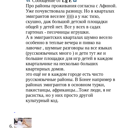
Сообщение от
Lg E
Про районы проживания согласна с Афиной.
Уже почувствовала разницу. Но в кварталах
эмигрантов веселее ))))) а у нас тихо,
скушно, даж большой детской площадки
общей у детей нет. Все у всех в садах
гартенах - песочницы игрушки.
А в эмигрантских кварталах шумно весело
особенно в теплые вечера и пивко на
лавочке , шумные разговоры на все языках
(русскоязычных много ) и дети тут же и
большие площадки для игр детей в каждом
квартальчике на несколько больших
квартирных домов.
это ещё не в каждом городе есть чисто
русскоязычные районы. В Бонее например в
районах эмигрантов в основном турки,
пакистанцы, африканцы...Тоже люди, я не
расистка, но у них просто другой
культурный код.