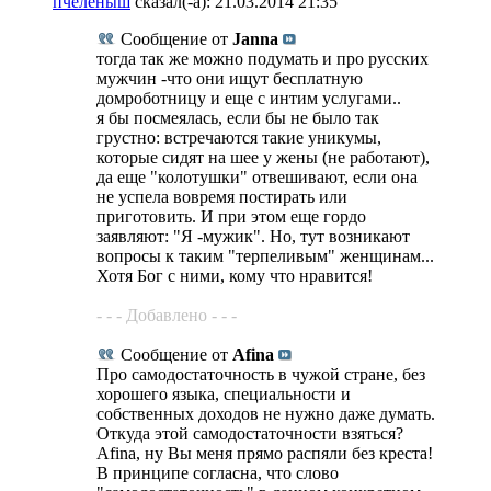
пчеленыш
сказал(-а):
21.03.2014
21:35
Сообщение от
Janna
тогда так же можно подумать и про русских
мужчин -что они ищут бесплатную
домроботницу и еще с интим услугами..
я бы посмеялась, если бы не было так
грустно: встречаются такие уникумы,
которые сидят на шее у жены (не работают),
да еще "колотушки" отвешивают, если она
не успела вовремя постирать или
приготовить. И при этом еще гордо
заявляют: "Я -мужик". Но, тут возникают
вопросы к таким "терпеливым" женщинам...
Хотя Бог с ними, кому что нравится!
- - - Добавлено - - -
Сообщение от
Afina
Про самодостаточность в чужой стране, без
хорошего языка, специальности и
собственных доходов не нужно даже думать.
Откуда этой самодостаточности взяться?
Afina, ну Вы меня прямо распяли без креста!
В принципе согласна, что слово