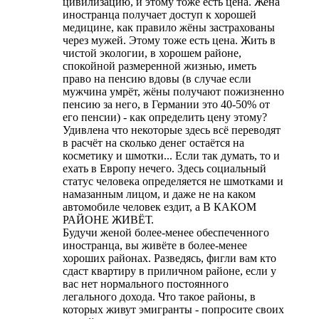
цивилизацию, и этому тоже есть цена. Жена
иностранца получает доступ к хорошей
медицине, как правило жёны застрахованы
через мужей. Этому тоже есть цена. Жить в
чистой экологии, в хорошем районе,
спокойной размеренной жизнью, иметь
право на пенсию вдовы (в случае если
мужчина умрёт, жёны получают пожизненно
пенсию за него, в Германии это 40-50% от
его пенсии) - как определить цену этому?
Удивлена что некоторые здесь всё переводят
в расчёт на сколько денег остаётся на
косметику и шмотки... Если так думать, то и
ехать в Европу нечего. Здесь социальный
статус человека определяется не шмотками и
намазанным лицом, и даже не на каком
автомобиле человек ездит, а В КАКОМ
РАЙОНЕ ЖИВЁТ.
Будучи женой более-менее обеспеченного
иностранца, вы живёте в более-менее
хороших районах. Разведясь, фигли вам кто
сдаст квартиру в приличном районе, если у
вас нет нормального постоянного
легального дохода. Что такое районы, в
которых живут эмигранты - попросите своих