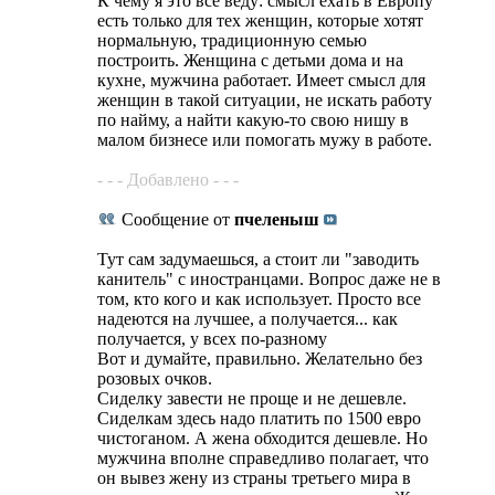
К чему я это всё веду: смысл ехать в Европу
есть только для тех женщин, которые хотят
нормальную, традиционную семью
построить. Женщина с детьми дома и на
кухне, мужчина работает. Имеет смысл для
женщин в такой ситуации, не искать работу
по найму, а найти какую-то свою нишу в
малом бизнесе или помогать мужу в работе.
- - - Добавлено - - -
Сообщение от
пчеленыш
Тут сам задумаешься, а стоит ли "заводить
канитель" с иностранцами. Вопрос даже не в
том, кто кого и как использует. Просто все
надеются на лучшее, а получается... как
получается, у всех по-разному
Вот и думайте, правильно. Желательно без
розовых очков.
Сиделку завести не проще и не дешевле.
Сиделкам здесь надо платить по 1500 евро
чистоганом. А жена обходится дешевле. Но
мужчина вполне справедливо полагает, что
он вывез жену из страны третьего мира в