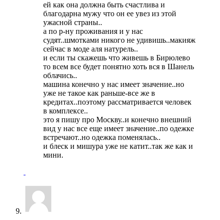
ей как она должна быть счастлива и
благодарна мужу что он ее увез из этой
ужасной страны..
а по р-ну проживания и у нас
судят..шмотками никого не удивишь..макияж
сейчас в моде аля натурель..
и если ты скажешь что живешь в Бирюлево
то всем все будет понятно хоть вся в Шанель
облачись..
машина конечно у нас имеет значение..но
уже не такое как раньше-все же в
кредитах..поэтому рассматривается человек
в комплексе..
это я пишу про Москву..и конечно внешний
вид у нас все еще имеет значение..по одежке
встречают..но одежка поменялась..
и блеск и мишура уже не катит..так же как и
мини.