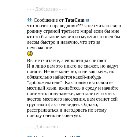
- - - Добавлено - - -
Сообщение от
TataCam
что значит справедливо??? я не считаю свою
родину страной третьего мира! если бы мне
кто то бы такое заявил из мужчин то шел бы
лесом быстро и навечно, что это за
неуважение.
Вы не считаете, а европейцы считают.
И в лицо вам это никто не скажет, но дадут
понять. Не все конечно, и не ваш муж, но
обязательно найдётся какой-нибудь
"доброжелатель". Как только вы освоите
местный язык, вживётесь в среду и начнёте
понимать полунамёки, менталитет и язык
жестов местного населения, вам станет сей
грустный факт очевиден. Однако,
расстраиваться и негодовать по этому
поводу очень не советую.
- - - Добавлено - - -