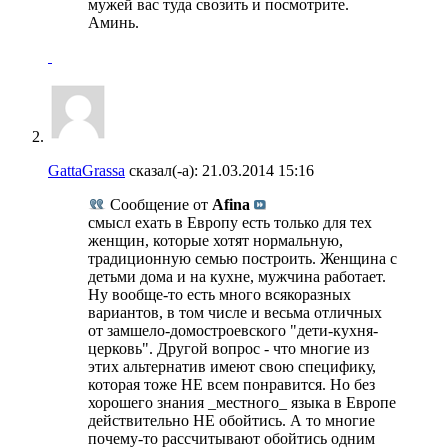
мужей вас туда свозить и посмотрите.
Аминь.
GattaGrassa
сказал(-а):
21.03.2014
15:16
Сообщение от
Afina
смысл ехать в Европу есть только для тех
женщин, которые хотят нормальную,
традиционную семью построить. Женщина с
детьми дома и на кухне, мужчина работает.
Ну вообще-то есть много всякоразных
вариантов, в том числе и весьма отличных
от замшело-домостроевского "дети-кухня-
церковь". Другой вопрос - что многие из
этих альтернатив имеют свою специфику,
которая тоже НЕ всем понравится. Но без
хорошего знания _местного_ языка в Европе
действительно НЕ обойтись. А то многие
почему-то рассчитывают обойтись одним