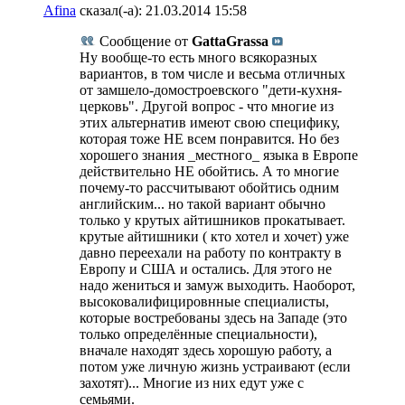
Afina
сказал(-а):
21.03.2014
15:58
Сообщение от
GattaGrassa
Ну вообще-то есть много всякоразных
вариантов, в том числе и весьма отличных
от замшело-домостроевского "дети-кухня-
церковь". Другой вопрос - что многие из
этих альтернатив имеют свою специфику,
которая тоже НЕ всем понравится. Но без
хорошего знания _местного_ языка в Европе
действительно НЕ обойтись. А то многие
почему-то рассчитывают обойтись одним
английским... но такой вариант обычно
только у крутых айтишников прокатывает.
крутые айтишники ( кто хотел и хочет) уже
давно переехали на работу по контракту в
Европу и США и остались. Для этого не
надо жениться и замуж выходить. Наоборот,
высоковалифицировнные специалисты,
которые востребованы здесь на Западе (это
только определённые специальности),
вначале находят здесь хорошую работу, а
потом уже личную жизнь устраивают (если
захотят)... Многие из них едут уже с
семьями.