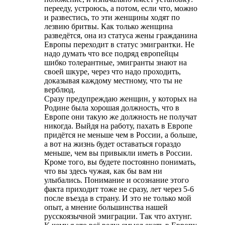
перееду, устроюсь, а потом, если что, можно
и развестись, то эти женщины ходят по
лезвию бритвы. Как только женщина
разведётся, она из статуса жены гражданина
Европы переходит в статус эмигрантки. Не
надо думать что все подряд европейцы
шибко толерантные, эмигранты знают на
своей шкуре, через что надо проходить,
доказывая каждому местному, что ты не
верблюд.
Сразу предупреждаю женщин, у которых на
Родине была хорошая должность, что в
Европе они такую же должность не получат
никогда. Выйдя на работу, пахать в Европе
придётся не меньше чем в России, а больше,
а вот на жизнь будет оставаться гораздо
меньше, чем вы привыкли иметь в России.
Кроме того, вы будете постоянно понимать,
что вы здесь чужая, как бы вам ни
улыбались. Понимание и осознание этого
факта приходит тоже не сразу, лет через 5-6
после въезда в страну. И это не только мой
опыт, а мнение большинства нашей
русскоязычной эмиграции. Так что ахтунг.