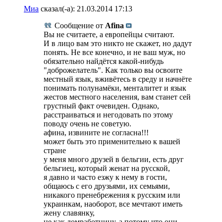
Миа
сказал(-а):
21.03.2014
17:13
Сообщение от
Afina
Вы не считаете, а европейцы считают.
И в лицо вам это никто не скажет, но дадут
понять. Не все конечно, и не ваш муж, но
обязательно найдётся какой-нибудь
"доброжелатель". Как только вы освоите
местный язык, вживётесь в среду и начнёте
понимать полунамёки, менталитет и язык
жестов местного населения, вам станет сей
грустный факт очевиден. Однако,
расстраиваться и негодовать по этому
поводу очень не советую.
афина, извините не согласна!!!
может быть это применительно к вашей
стране
у меня много друзей в бельгии, есть друг
бельгиец, который женат на русской,
я давно и часто езжу к нему в гости,
общаюсь с его друзьями, их семьями,
никакого пренебрежения к русским или
украинкам, наоборот, все мечтают иметь
жену славянку,
не как домработницу, а потому что они