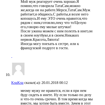
Мой муж реагирует очень хорошо.Я
помню,что говорила ТатаСам,можно
же,когда он на работе.Мерси,ТатаСам.Муж
работает,я общаюсь.С работы,я возле него
копошусь.И ему ЭТО очень нравится,что
рядом с ним,готовлю,пеку что то!Целую
его,говорю ему милые штучки!
После ужина можем с ним полезть в инет,он
в своем ноутбуке,я в своем.Никаких
нервов.Красота,Ляпота!
Иногда могу поехать к сестре, или к
французской подруге в гости.
KsuKsu
сказал(-а):
20.01.2018
00:12
меому мужу не нравится, если я при нем
буду сидеть в инете. Ну если только по делу
и что-то очень срочно. В том время когда мы
вместе, мы хотим быть вместе. Зачем в этот