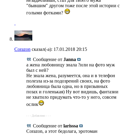
незадачливый, стал для твоего мужа
"бывшим" другом тоже после этой истории с
голыми фотками?
Corazon
сказал(-а):
17.01.2018
20:15
Сообщение от
Janna
а жена любовницу знала ?или на фото муж
был с ней?
Не знала жена, разумеется, она и в телефон
полезла из-за подозрений своих, на фото
любовница была одна, но в призывных
позах и голенькая) Ну вот видишь, фантазии
не хватило придумать что-то у него, совсем
ослик
- - - Добавлено - - -
Сообщение от
larisssa
Corazon, а этот бедолага, эротоман