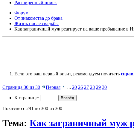
Расширенный поиск
Форум
От знакомства до брака
Жизнь после свадьбы
Как заграничный муж реагирует на ваше пребывание в И
Если это ваш первый визит, рекомендуем почитать
справ
Страница 30 из 30
Первая
...
20
26
27
28
29
30
К странице:
Показано с 291 по 300 из 300
Тема:
Как заграничный муж р