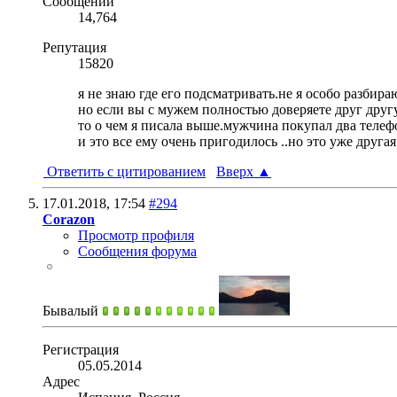
Сообщений
14,764
Репутация
15820
я не знаю где его подсматривать.не я особо разбира
но если вы с мужем полностью доверяете друг другу
то о чем я писала выше.мужчина покупал два телефо
и это все ему очень пригодилось ..но это уже друга
Ответить с цитированием
Вверх
▲
17.01.2018,
17:54
#294
Corazon
Просмотр профиля
Сообщения форума
Бывалый
Регистрация
05.05.2014
Адрес