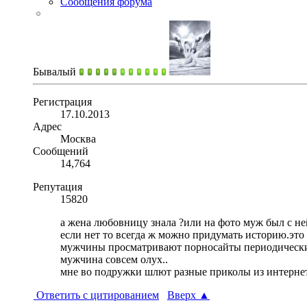
Сообщения форума
Бывалый
Регистрация
17.10.2013
Адрес
Москва
Сообщений
14,764
Репутация
15820
а жена любовницу знала ?или на фото муж был с не
если нет то всегда ж можно придумать историю.эт
мужчины просматривают порносайты периодическ
мужчина совсем олух..
мне во подружки шлют разные приколы из интернета
Ответить с цитированием
Вверх
▲