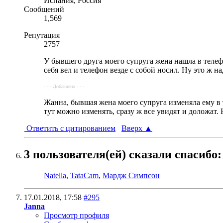
Испания, Россия
Сообщений
1,569
Репутация
2757
У бывшего друга моего супруга жена нашла в телефо
себя вел и телефон везде с собой носил. Ну это ж н
- - - Добавлено - - -
Жанна, бывшая жена моего супруга изменяла ему в те
тут можно изменять, сразу ж все увидят и доложат. 
Ответить с цитированием
Вверх
▲
3 пользователя(ей) сказали cпасибо:
Natella
,
TataCam
,
Мардж Симпсон
17.01.2018,
17:58
#295
Janna
Просмотр профиля