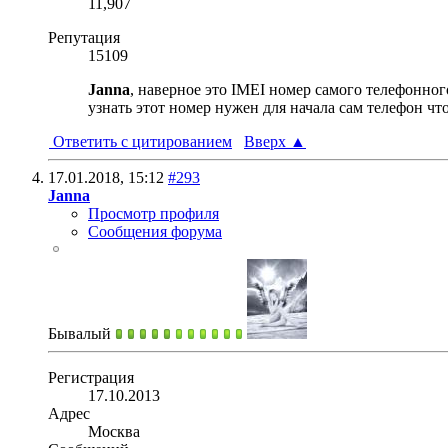
11,907
Репутация
15109
Janna
, наверное это IMEI номер самого телефонног
узнать этот номер нужен для начала сам телефон чт
Ответить с цитированием
Вверх
▲
17.01.2018,
15:12
#293
Janna
Просмотр профиля
Сообщения форума
Бывалый
Регистрация
17.10.2013
Адрес
Москва