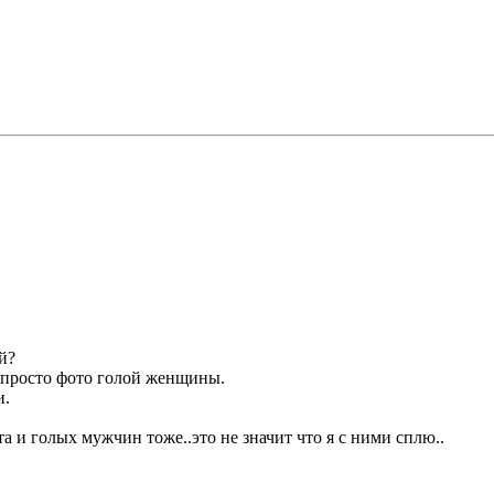
й?
о просто фото голой женщины.
и.
 и голых мужчин тоже..это не значит что я с ними сплю..