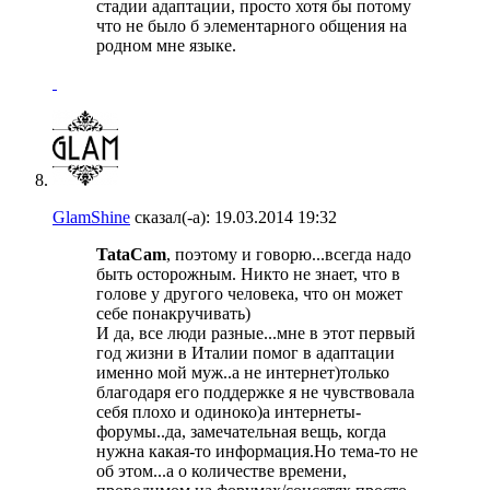
стадии адаптации, просто хотя бы потому
что не было б элементарного общения на
родном мне языке.
GlamShine
сказал(-а):
19.03.2014
19:32
TataCam
, поэтому и говорю...всегда надо
быть осторожным. Никто не знает, что в
голове у другого человека, что он может
себе понакручивать)
И да, все люди разные...мне в этот первый
год жизни в Италии помог в адаптации
именно мой муж..а не интернет)только
благодаря его поддержке я не чувствовала
себя плохо и одиноко)а интернеты-
форумы..да, замечательная вещь, когда
нужна какая-то информация.Но тема-то не
об этом...а о количестве времени,