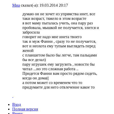
Миа
сказал(-а):
19.03.2014
20:17
думаю он не хочет из упрямства инет, все
таки возраст, тяжело в этом возрасте
я вот маму пыталась учить, она пару раз
пробовала, мышкой не получается, злится и
забросила
говорит не надо мне инета твоего
так и муж Фанни , сразу то не получается,
вот и неохота ему тупым выглядеть перед
женой
с планшетом было бы легче, там пальцами
бы все делал)
пару игрушек ему загрузить , новости бы
читал ...но это сложная работа ..
Придется Фанни вам просто рядом сидеть,
когда он дома((
а потом может со временем что то
придумаете для него отвлечение какое то
Вход
Полная версия
Вверх