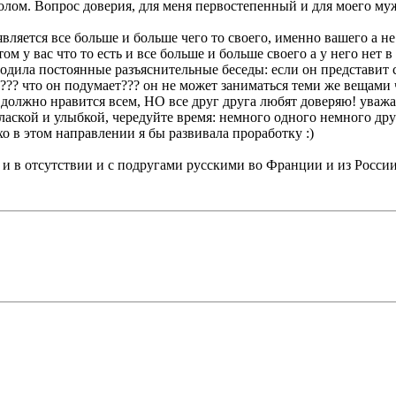
лом. Вопрос доверия, для меня первостепенный и для моего му
оявляется все больше и больше чего то своего, именно вашего а н
ом у вас что то есть и все больше и больше своего а у него нет 
водила постоянные разъяснительные беседы: если он представит 
??? что он подумает??? он не может заниматься теми же вещами ч
то должно нравится всем, НО все друг друга любят доверяю! уваж
с лаской и улыбкой, чередуйте время: немного одного немного дру
хо в этом направлении я бы развивала проработку :)
 и в отсутствии и с подругами русскими во Франции и из России 