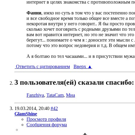
интернет в целях знакомства с противоположным по
Фанни
, имхо но суть в том что у вас постепенно п
и все свободное время только общее все вместе а пот
некоротая внутри у него говорит.. Я бы просто про
сколько хочет поговрить с родными друзьями по тел
вам вот нравится интернет, но это не значит что э
берегут... понимаете о чем я : доносите эти мысли 
потому что это вопрос недоверия и т.д. В общем им
А я болтаю по тел часааами... и в присутствии мужа
Ответить с цитированием
Вверх
▲
3 пользователя(ей) сказали cпасибо:
Fanzhiya
,
TataCam
,
Миа
19.03.2014,
20:40
#42
GlamShine
Просмотр профиля
Сообщения форума