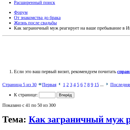
Расширенный поиск
Форум
От знакомства до брака
Жизнь после свадьбы
Как заграничный муж реагирует на ваше пребывание в И
Если это ваш первый визит, рекомендуем почитать
справ
Страница 5 из 30
Первая
1
2
3
4
5
6
7
8
9
15
...
Последня
К странице:
Показано с 41 по 50 из 300
Тема:
Как заграничный муж р