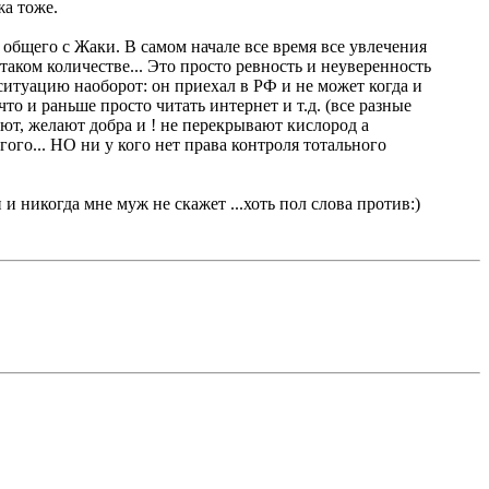
жа тоже.
е общего с Жаки. В самом начале все время все увлечения
в таком количестве... Это просто ревность и неуверенность
ситуацию наоборот: он приехал в РФ и не может когда и
то и раньше просто читать интернет и т.д. (все разные
ают, желают добра и ! не перекрывают кислород а
гого... НО ни у кого нет права контроля тотального
и никогда мне муж не скажет ...хоть пол слова против:)