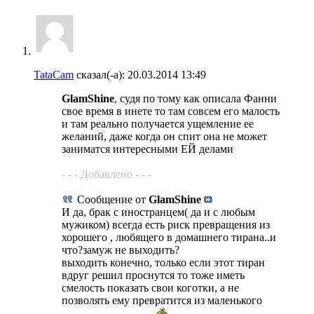
TataCam
сказал(-а):
20.03.2014
13:49
GlamShine
, судя по тому как описала Фанни
свое время в инете то там совсем его малость
и там реально получается ущемление ее
желаний, даже когда он спит она не может
заниматся интересными ЕЙ делами
- - - Добавлено - - -
Сообщение от
GlamShine
И да, брак с иностранцем( да и с любым
мужиком) всегда есть риск превращения из
хорошего , любящего в домашнего тирана..и
что?замуж не выходить?
выходить конечно, только если этот тиран
вдруг решил проснутся то тоже иметь
смелость показать свои коготки, а не
позволять ему превратится из маленького