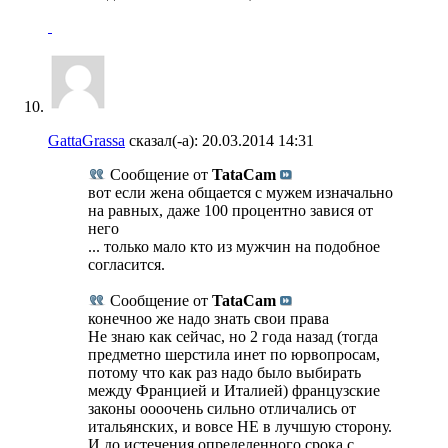
GattaGrassa
сказал(-а):
20.03.2014
14:31
Сообщение от
TataCam
вот если жена общается с мужем изначально
на равных, даже 100 процентно завися от
него
... только мало кто из мужчин на подобное
согласится.
Сообщение от
TataCam
конечноо же надо знать свои права
Не знаю как сейчас, но 2 года назад (тогда
предметно шерстила инет по юрвопросам,
потому что как раз надо было выбирать
между Францией и Италией) французские
законы оооочень сильно отличались от
итальянских, и вовсе НЕ в лучшую сторону.
И до истечения определенного срока с