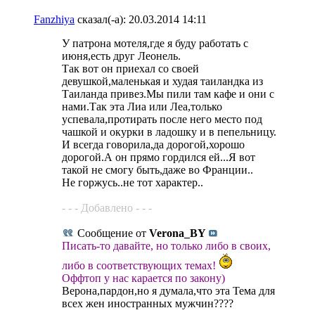
Fanzhiya
сказал(-а):
20.03.2014
14:11
У патрона мотеля,где я буду работать с
июня,есть друг Леонель.
Так вот он приехал со своей
девушкой,маленькая и худая таиландка из
Таиланда привез.Мы пили там кафе и они с
нами.Так эта Лиа или Леа,только
успевала,протирать после него место под
чашкой и окурки в ладошку и в пепельницу.
И всегда говорила,да дорогой,хорошо
дорогой.А он прямо гордился ей...Я вот
такой не смогу быть,даже во Франции..
Не горжусь..не тот характер..
- - - Добавлено - - -
Сообщение от
Verona_BY
Писать-то давайте, но только либо в своих,
либо в соответствующих темах!
Оффтоп у нас карается по закону)
Верона,пардон,но я думала,что эта Тема для
всех жен иностранных мужчин????