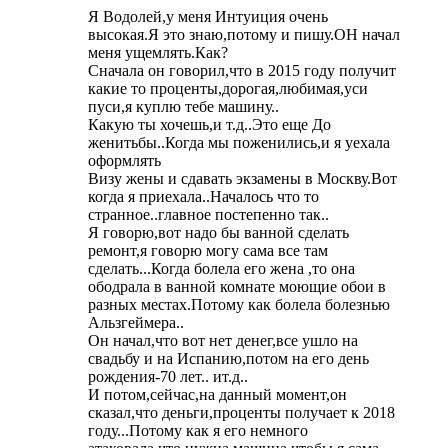
Я Водолей,у меня Интуиция очень
высокая.Я это знаю,потому и пишу.ОН начал
меня ущемлять.Как?
Сначала он говорил,что в 2015 году получит
какие то проценты,дорогая,любимая,уси
пуси,я куплю тебе машину..
Какую ты хочешь,и т.д..Это еще До
женитьбы..Когда мы поженились,и я уехала
оформлять
Визу жены и сдавать экзамены в Москву.Вот
когда я приехала..Началось что то
странное..главное постепенно так..
Я говорю,вот надо бы ванной сделать
ремонт,я говорю могу сама все там
сделать...Когда болела его жена ,то она
ободрала в ванной комнате моющие обои в
разных местах.Потому как болела болезнью
Альзгеймера..
Он начал,что вот нет денег,все ушло на
свадьбу и на Испанию,потом на его день
рождения-70 лет.. ит.д..
И потом,сейчас,на данный момент,он
сказал,что деньги,проценты получает к 2018
году...Потому как я его немного