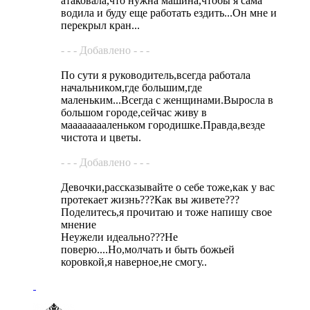
атаковала,что нужна машина,чтобы я сама
водила и буду еще работать ездить...Он мне и
перекрыл кран...
- - - Добавлено - - -
По сути я руководитель,всегда работала
начальником,где большим,где
маленьким...Всегда с женщинами.Выросла в
большом городе,сейчас живу в
мааааааааленьком городишке.Правда,везде
чистота и цветы.
- - - Добавлено - - -
Девочки,рассказывайте о себе тоже,как у вас
протекает жизнь???Как вы живете???
Поделитесь,я прочитаю и тоже напишу свое
мнение
Неужели идеально???Не
поверю....Но,молчать и быть божьей
коровкой,я наверное,не смогу..