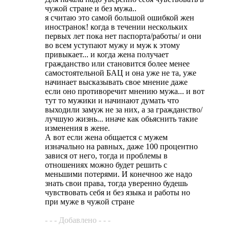
чужой стране и без мужа..
я считаю это самой большой ошибкой жен
иностранок! когда в течении нескольких
первых лет пока нет паспорта/работы/ и они
во всем уступают мужу и муж к этому
привыкает... и когда жена получает
гражданство или становится более менее
самостоятельной БАЦ и она уже не та, уже
начинает высказывать свое мнение даже
если оно противоречит мнению мужа... и вот
тут то мужики и начинают думать что
выходили замуж не за них, а за гражданство/
лучшую жизнь... иначе как обьяснить такие
изменения в жене.
А вот если жена общается с мужем
изначально на равных, даже 100 процентно
завися от него, тогда и проблемы в
отношениях можно будет решить с
меньшими потерями. И конечноо же надо
знать свои права, тогда уверенно будешь
чувствовать себя и без языка и работы но
при муже в чужой стране
- - - Добавлено - - -