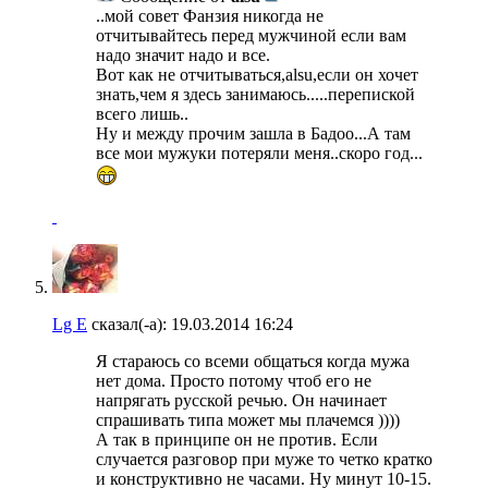
..мой совет Фанзия никогда не
отчитывайтесь перед мужчиной если вам
надо значит надо и все.
Вот как не отчитываться,alsu,если он хочет
знать,чем я здесь занимаюсь.....перепиской
всего лишь..
Ну и между прочим зашла в Бадоо...А там
все мои мужуки потеряли меня..скоро год...
Lg E
сказал(-а):
19.03.2014
16:24
Я стараюсь со всеми общаться когда мужа
нет дома. Просто потому чтоб его не
напрягать русской речью. Он начинает
спрашивать типа может мы плачемся ))))
А так в принципе он не против. Если
случается разговор при муже то четко кратко
и конструктивно не часами. Ну минут 10-15.