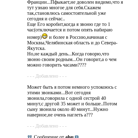
Франции...Пфыкает,не доволен видимо,что я
тут узнаю многое для себя.Скажем
так,становлюсь самостоятельной уже
сегодня и сейчас..
Еще Его коробит,когда я звоню где то 1
час(отключается и потом опять набираю
номер)
и более в Россию,начиная с
Москвы,Челябинская область и до Севера-
Якутска.
Но,не каждый день...Когда говорю,что
звоню своим родным...Он говорит,а о чем
можно говорить часами????
- - - Добавлено - - -
Может быть я потом немного успокоюсь с
этими звонками...Вот сегодня
звонила,говорила с одной сестрой 40
минут,с другой 35 может и больше..Потом
сыну звонила около 40 минут...Нужно
наверное,не очень наглеть а???
- - - Добавлено - - -
Сообщение от
alsu