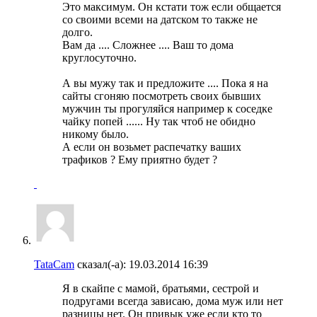
Это максимум. Он кстати тож если общается
со своими всеми на датском то также не
долго.
Вам да .... Сложнее .... Ваш то дома
круглосуточно.
А вы мужу так и предложите .... Пока я на
сайты сгоняю посмотреть своих бывших
мужчин ты прогуляйся например к соседке
чайку попей ...... Ну так чтоб не обидно
никому было.
А если он возьмет распечатку ваших
трафиков ? Ему приятно будет ?
TataCam
сказал(-а):
19.03.2014
16:39
Я в скайпе с мамой, братьями, сестрой и
подругами всегда зависаю, дома муж или нет
разницы нет. Он привык уже если кто то