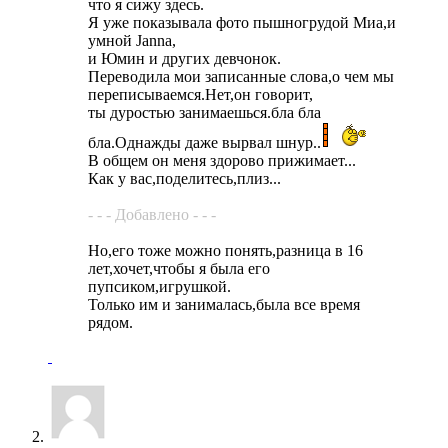
что я сижу здесь.
Я уже показывала фото пышногрудой Миа,и
умной Janna,
и Юмин и других девчонок.
Переводила мои записанные слова,о чем мы
переписываемся.Нет,он говорит,
ты дуростью занимаешься.бла бла
бла.Однажды даже вырвал шнур..
В общем он меня здорово прижимает...
Как у вас,поделитесь,плиз...
- - - Добавлено - - -
Но,его тоже можно понять,разница в 16
лет,хочет,чтобы я была его
пупсиком,игрушкой.
Только им и занималась,была все время
рядом.