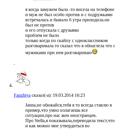
я когда замужем была -то висела на телефоне
и муж не был особо против и с подружками
встречалась и бывало 6 утра приходила.он
был не против
и его отпускала с друзьями
проблем не было
только когда по скайпу с одноклассником
разговаривала то сказал что я обнаглела что с
мужиками при нем разговариваю
Fanzhiya
сказал(-а):
19.03.2014
16:23
Janna,не обижайся,тебя я то всегда ставлю в
пример,что умно излагаешь все
ситуации,про нас жен иностранцев.
Про Stella,я показывала,переводила текст,что
и как можно мне утвердиться во