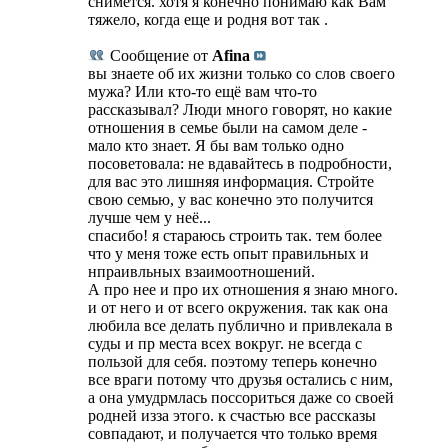
снимется. хотя я конечно понимаю как Вам
тяжело, когда еще и родня вот так .
Сообщение от
Afina
вы знаете об их жизни только со слов своего
мужа? Или кто-то ещё вам что-то
рассказывал? Люди много говорят, но какие
отношения в семье были на самом деле -
мало кто знает. Я бы вам только одно
посоветовала: не вдавайтесь в подробности,
для вас это лишняя информация. Стройте
свою семью, у вас конечно это получится
лучше чем у неё...
спасибо! я стараюсь строить так. тем более
что у меня тоже есть опыт правильных и
нпраивльных взаимоотношений.
А про нее и про их отношения я знаю много.
и от него и от всего окружения. так как она
любила все делать публично и привлекала в
суды и пр места всех вокруг. не всегда с
пользой для себя. поэтому теперь конечно
все враги потому что друзья остались с ним,
а она умудрмлась поссориться даже со своей
родней изза этого. к счастью все рассказы
совпадают, и получается что только время