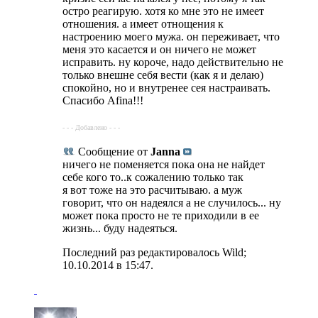
остро реагирую. хотя ко мне это не имеет
отношения. а имеет отнощения к
настроению моего мужа. он переживает, что
меня это касается и он ничего не может
исправить. ну короче, надо действительно не
только внешне себя вести (как я и делаю)
спокойно, но и внутренее сея настраивать.
Спасибо Afina!!!
- - - Добавлено - - -
Сообщение от
Janna
ничего не поменяется пока она не найдет
себе кого то..к сожалению только так
я вот тоже на это расчитываю. а муж
говорит, что он надеялся а не случилось... ну
может пока просто не те приходили в ее
жизнь... буду надеяться.
Последний раз редактировалось Wild;
10.10.2014 в
15:47
.