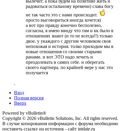
вылечит. а пока будем на позитиве жить и
радоваться остальному времени) слава богу
не так часто это с нами происходит.
просто выговориться иногда хочется)
а вот про правду конечно бесполезно,
согласна, я имею ввиду что там и кк было в
отношениях знают (и то не всегда!!) только
двое. у укаждого с другим человеком своя
непохожая и история. толко приходим мы в
новые отношения со своими старыми
ранами. и вот ЭТО надо лечить и
преодолевать в самих себе. и оберегать
своего партнера. по крайней мере у нас это
получается
Вход
Полная версия
Вверх
Powered by vBulletin®
Copyright © 2026 vBulletin Solutions, Inc. All rights reserved.
В случае копирования информации с форума необходимо
поставить ссылку на источник - сайт intdate.ru