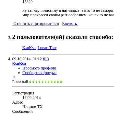
15820
ну вы научились..ну я научилась..а кто то не замора
мир прекрасен своим разнообразием..конечно не ва
Ответить с цитированием
Вверх
▲
2 пользователя(ей) сказали cпасибо:
KsuKsu
,
Lunar_Tear
09.10.2014,
01:12
#13
KsuKsu
Просмотр профиля
Сообщения форума
Бывалый
Регистрация
17.09.2014
Адрес
Houston TX
Сообщений