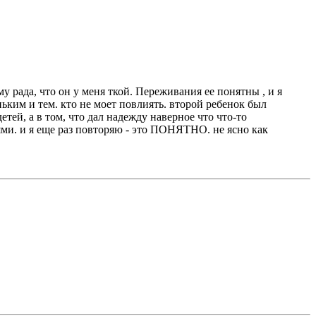
у рада, что он у меня ткой. Переживания ее понятны , и я
ньким и тем. кто не моет повлиять. второй ребенок был
етей, а в том, что дал надежду наверное что что-то
ями. и я еще раз повторяю - это ПОНЯТНО. не ясно как