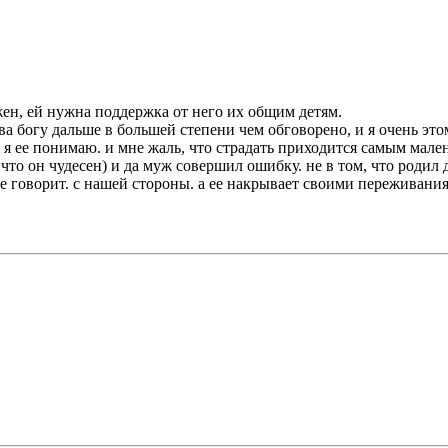
жен, ей нужна поддержка от него их общим детям.
а богу дальше в большей степени чем обговорено, и я очень этом
то я ее понимаю. и мне жаль, что страдать приходится самым мале
 что он чудесен) и да муж совершил ошибку. не в том, что родил д
не говорит. с нашей стороны. а ее накрывает своими переживани