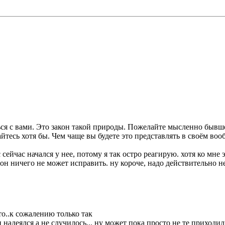
аться с вами. Это закон такой природы. Пожелайте мысленно бывш
йтесь хотя бы. Чем чаще вы будете это представлять в своём воо
 сейчас начался у нее, потому я так остро реагирую. хотя ко мн
 он ничего не может исправить. ну короче, надо действительно не
то..к сожалению только так
 надеялся а не случилось... ну может пока просто не те приходили