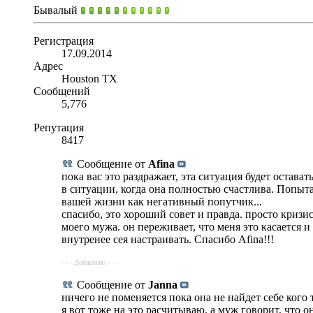
Бывалый
Регистрация
17.09.2014
Адрес
Houston TX
Сообщений
5,776
Репутация
8417
Сообщение от
Afina
пока вас это раздражает, эта ситуация будет остав
в ситуации, когда она полностью счастлива. Попыта
вашей жизни как негативный попутчик...
спасибо, это хороший совет и правда. просто кризис
моего мужа. он переживает, что меня это касается и
внутренее сея настраивать. Спасибо Afina!!!
- - - Добавлено - - -
Сообщение от
Janna
ничего не поменяется пока она не найдет себе кого 
я вот тоже на это расчитываю. а муж говорит, что он