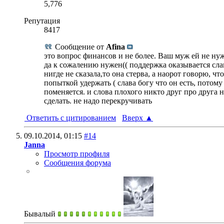
5,776
Репутация
8417
Сообщение от
Afina
это вопрос финансов и не более. Ваш муж ей не ну
да к сожалению нужен(( поддержка оказывается слав
нигде не сказала,то она стерва, а наорот говорю, ч
попыткой удержать ( слава богу что он есть, потому
поменяется. и слова плохого никто друг про друга 
сделать. не надо перекручивать
Ответить с цитированием
Вверх
▲
09.10.2014,
01:15
#14
Janna
Просмотр профиля
Сообщения форума
Бывалый