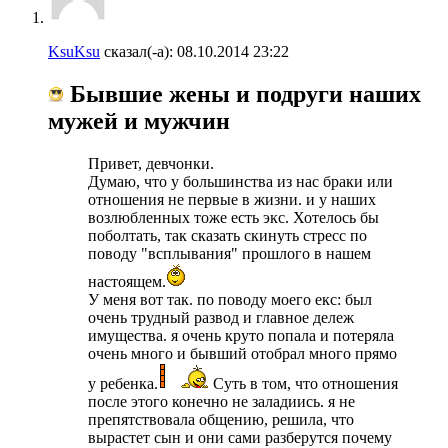
KsuKsu
сказал(-а):
08.10.2014
23:22
Бывшие жены и подруги наших
мужей и мужчин
Привет, девчонки.
Думаю, что у большинства из нас браки или
отношения не первые в жизни. и у наших
возлюбленных тоже есть экс. Хотелось бы
поболтать, так сказать скинуть стресс по
поводу "всплывания" прошлого в нашем
настоящем.
У меня вот так. по поводу моего екс: был
очень трудный развод и главное дележ
имущества. я очень круто попала и потеряла
очень много и бывший отобрал много прямо
у ребенка.
Суть в том, что отношения
после этого конечно не заладиись. я не
препятствовала общению, решила, что
вырастет сын и они сами разберутся почему