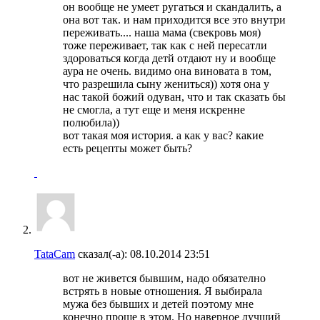
он вообще не умеет ругаться и скандалить, а
она вот так. и нам приходится все это внутри
переживать.... наша мама (свекровь моя)
тоже переживает, так как с ней пересатли
здороваться когда детй отдают ну и вообще
аура не очень. видимо она виновата в том,
что разрешила сыну жениться)) хотя она у
нас такой божий одуван, что и так сказать бы
не смогла, а тут еще и меня искренне
полюбила))
вот такая моя история. а как у вас? какие
есть рецепты может быть?
TataCam
сказал(-а):
08.10.2014
23:51
вот не живется бывшим, надо обязателно
встрять в новые отношения. Я выбирала
мужа без бывших и детей поэтому мне
конечно проще в этом. Но наверное лучший