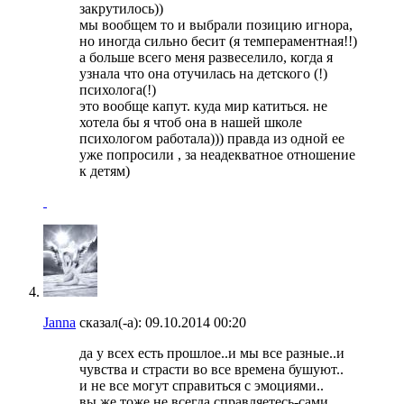
закрутилось))
мы вообщем то и выбрали позицию игнора,
но иногда сильно бесит (я темпераментная!!)
а больше всего меня развеселило, когда я
узнала что она отучилась на детского (!)
психолога(!)
это вообще капут. куда мир катиться. не
хотела бы я чтоб она в нашей школе
психологом работала))) правда из одной ее
уже попросили , за неадекватное отношение
к детям)
Janna
сказал(-а):
09.10.2014
00:20
да у всех есть прошлое..и мы все разные..и
чувства и страсти во все времена бушуют..
и не все могут справиться с эмоциями..
вы же тоже не всегда справляетесь-сами