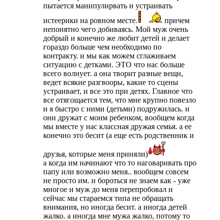
пытается манипулирвать и устраивать
истеерики на ровном месте.
причем
непонятно чего добиваясь. Мой муж очень
добрый и конечно же любит детей и делает
гораздо больше чем необходимо по
контракту. и мы как можем сглаживаем
ситуацию с детками. ЭТО что нас больше
всего волнует. а она творит разные вещи,
ведет всякие разгвооры, какие то сцены
устраивает, и все это при детях. Главное что
все отягощается тем, что мне крупно повезло
и я быстро с ними (детьми) подружилась. и
они дружат с моим ребенком, вообщем когда
мы вместе у нас классная дружая семья. а ее
конечно это бесит (а еще есть родственник и
друзья, которые меня приняли)
а когда им начинают что то наговаривать про
папу или возможно меня.. вообщем совсем
не просто им. и бороться не знаем как - уже
многое и муж до меня перепробовал и
сейчас мы стараемся типа не обращать
внимания, но иногда бесит. а иногда детей
жалко. а иногда мне мужа жалко, потому то