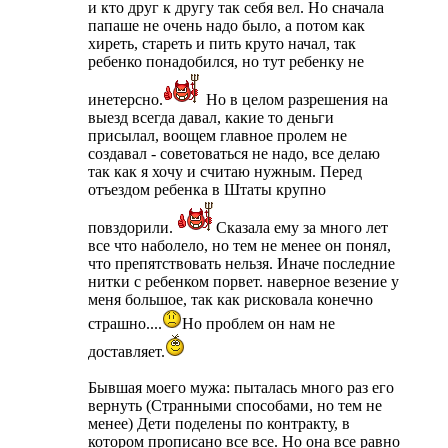
и кто друг к другу так себя вел. Но сначала
папаше не очень надо было, а потом как
хиреть, стареть и пить круто начал, так
ребенко понадобился, но тут ребенку не
инетерсно.
Но в целом разрешения на
выезд всегда давал, какие то деньги
присылал, воощем главное пролем не
создавал - советоваться не надо, все делаю
так как я хочу и считаю нужным. Перед
отъездом ребенка в Штаты крупно
повздорили.
Сказала ему за много лет
все что наболело, но тем не менее он понял,
что препятствовать нельзя. Иначе последние
нитки с ребенком порвет. наверное везение у
меня большое, так как рисковала конечно
страшно....
Но проблем он нам не
доставляет.
Бывшая моего мужа: пыталась много раз его
вернуть (Странными способами, но тем не
менее) Дети поделены по контракту, в
котором прописано все все. Но она все равно