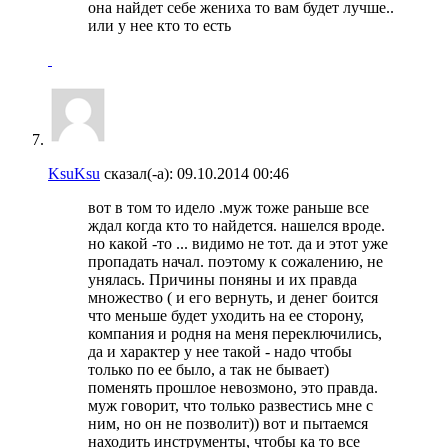
она найдет себе жениха то вам будет лучше..
или у нее кто то есть
KsuKsu
сказал(-а):
09.10.2014
00:46
вот в том то идело .муж тоже раньше все
ждал когда кто то найдется. нашелся вроде.
но какой -то ... видимо не тот. да и этот уже
пропадать начал. поэтому к сожалению, не
унялась. Причины поняны и их правда
множество ( и его вернуть, и денег боится
что меньше будет уходить на ее сторону,
компания и родня на меня переключились,
да и характер у нее такой - надо чтобы
только по ее было, а так не бывает)
поменять прошлое невозмоно, это правда.
муж говорит, что только развестись мне с
ним, но он не позволит)) вот и пытаемся
находить инструменты, чтобы ка то все