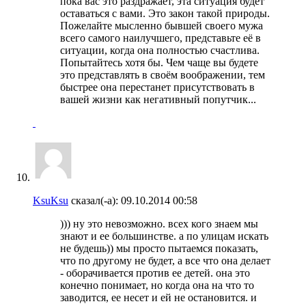
пока вас это раздражает, эта ситуация будет
оставаться с вами. Это закон такой природы.
Пожелайте мысленно бывшей своего мужа
всего самого наилучшего, представьте её в
ситуации, когда она полностью счастлива.
Попытайтесь хотя бы. Чем чаще вы будете
это представлять в своём воображении, тем
быстрее она перестанет присутствовать в
вашей жизни как негативный попутчик...
KsuKsu
сказал(-а):
09.10.2014
00:58
))) ну это невозможно. всех кого знаем мы
знают и ее большинстве. а по улицам искать
не будешь)) мы просто пытаемся показать,
что по другому не будет, а все что она делает
- оборачивается против ее детей. она это
конечно понимает, но когда она на что то
заводится, ее несет и ей не остановится. и