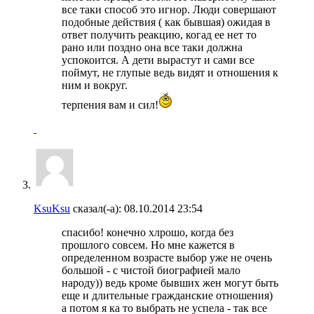
все таки способ это игнор. Люди совершают
подобные действия ( как бывшая) ожидая в
ответ получить реакцию, когад ее нет то
рано или поздно она все таки должна
успокоится. А дети вырастут и сами все
поймут, не глупые ведь видят и отношения к
ним и вокруг.
терпения вам и сил!
KsuKsu
сказал(-а):
08.10.2014
23:54
спасибо! конечно хлрошо, когда без
прошлого совсем. Но мне кажется в
определенном возрасте выбор уже не очень
большой - с чистой биографией мало
народу)) ведь кроме бывших жен могут быть
еще и длительные гражданские отношения)
а потом я ка то выбрать не успела - так все