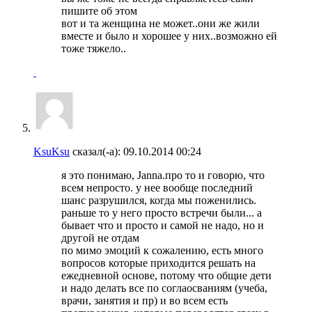
пишите об этом
вот и та женщина не может..они же жили
вместе и было и хорошее у них..возможно ей
тоже тяжело..
KsuKsu
сказал(-а):
09.10.2014
00:24
я это понимаю, Janna.про то и говорю, что
всем непросто. у нее вообще последний
шанс разрушился, когда мы поженились.
раньше то у него просто встречи были... а
бывает что и просто и самой не надо, но и
другой не отдам
по мимо эмоций к сожалению, есть много
вопросов которые приходится решать на
ежедневной основе, потому что общие дети
и надо делать все по соглаосваниям (учеба,
врачи, занятия и пр) и во всем есть