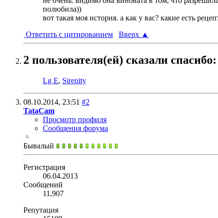
не очень. видимо она виновата в том, что разрешила
полюбила))
вот такая моя история. а как у вас? какие есть рец
Ответить с цитированием
Вверх
▲
2 пользователя(ей) сказали cпасибо:
Lg E
,
Sirenity
08.10.2014,
23:51
#2
TataCam
Просмотр профиля
Сообщения форума
Бывалый
Регистрация
06.04.2013
Сообщений
11,907
Репутация