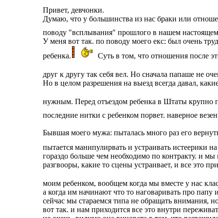
Привет, девчонки.
Думаю, что у большинства из нас браки или отношен
поводу "всплывания" прошлого в нашем настоящем
У меня вот так. по поводу моего екс: был очень тр
ребенка.
Суть в том, что отношения после эт
друг к другу так себя вел. Но сначала папаше не оче
Но в целом разрешения на выезд всегда давал, какие
нужным. Перед отъездом ребенка в Штаты крупно 
последние нитки с ребенком порвет. наверное везени
Бывшая моего мужа: пыталась много раз его вернуть
пытается манипулирвать и устраивать истеерики на
гораздо больше чем необходимо по контракту. и мы 
разгвооры, какие то сцены устраивает, и все это пр
моим ребенком, вообщем когда мы вместе у нас класс
а когда им начинают что то наговаривать про папу 
сейчас мы стараемся типа не обращать внимания, но 
вот так. и нам приходится все это внутри переживат