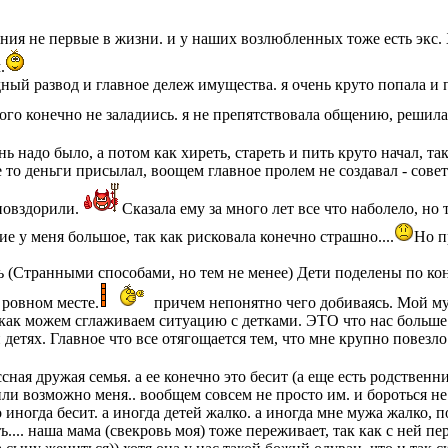
ия не первые в жизни. и у наших возлюбленных тоже есть экс. Х
.
удный развод и главное дележ имущества. я очень круто попала 
ого конечно не заладиись. я не препятствовала общению, решила
нь надо было, а потом как хиреть, стареть и пить круто начал, т
 то деньги присылал, воощем главное пролем не создавал - совето
повздорили.
Сказала ему за много лет все что наболело, но 
е у меня большое, так как рисковала конечно страшно....
Но п
 (Странными способами, но тем не менее) Дети поделены по конт
 ровном месте.
причем непонятно чего добиваясь. Мой му
как можем сглаживаем ситуацию с детками. ЭТО что нас больше в
и детях. Главное что все отягощается тем, что мне крупно повезл
ная дружая семья. а ее конечно это бесит (а еще есть родственн
или возможно меня.. вообщем совсем не просто им. и бороться не
иногда бесит. а иногда детей жалко. а иногда мне мужа жалко, п
ь.... наша мама (свекровь моя) тоже переживает, так как с ней пе