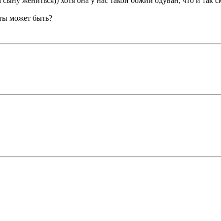
 сыну жениться)) хотя она у нас такой божий одуван, что и так с
епты может быть?