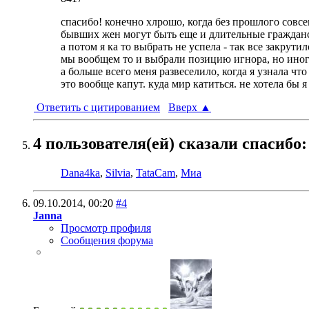
спасибо! конечно хлрошо, когда без прошлого совсе
бывших жен могут быть еще и длительные граждан
а потом я ка то выбрать не успела - так все закрутил
мы вообщем то и выбрали позицию игнора, но иногд
а больше всего меня развеселило, когда я узнала что 
это вообще капут. куда мир катиться. не хотела бы 
Ответить с цитированием
Вверх
▲
4 пользователя(ей) сказали cпасибо:
Dana4ka
,
Silvia
,
TataCam
,
Миа
09.10.2014,
00:20
#4
Janna
Просмотр профиля
Сообщения форума