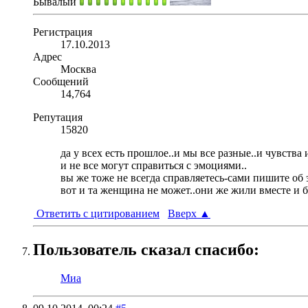
Бывалый
Регистрация
17.10.2013
Адрес
Москва
Сообщений
14,764
Репутация
15820
да у всех есть прошлое..и мы все разные..и чувства 
и не все могут справиться с эмоциями..
вы же тоже не всегда справляетесь-сами пишите об 
вот и та женщина не может..они же жили вместе и б
Ответить с цитированием
Вверх
▲
Пользователь сказал cпасибо:
Миа