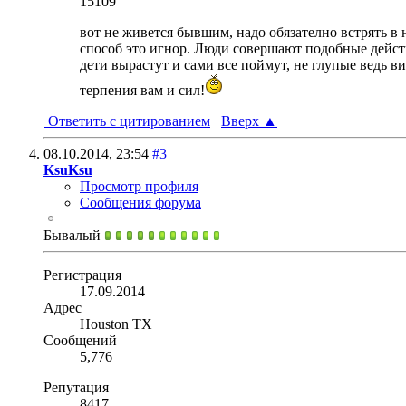
15109
вот не живется бывшим, надо обязателно встрять в
способ это игнор. Люди совершают подобные действи
дети вырастут и сами все поймут, не глупые ведь в
терпения вам и сил!
Ответить с цитированием
Вверх
▲
08.10.2014,
23:54
#3
KsuKsu
Просмотр профиля
Сообщения форума
Бывалый
Регистрация
17.09.2014
Адрес
Houston TX
Сообщений
5,776
Репутация
8417