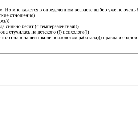
м. Но мне кажется в определенном возрасте выбор уже не очень 
ские отношения)
ось))
а сильно бесит (я темпераментная!!)
она отучилась на детского (!) психолога(!)
я чтоб она в нашей школе психологом работала))) правда из одной