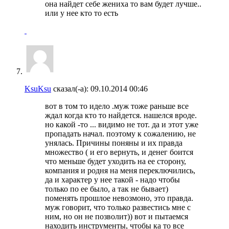
она найдет себе жениха то вам будет лучше..
или у нее кто то есть
KsuKsu
сказал(-а):
09.10.2014
00:46
вот в том то идело .муж тоже раньше все
ждал когда кто то найдется. нашелся вроде.
но какой -то ... видимо не тот. да и этот уже
пропадать начал. поэтому к сожалению, не
унялась. Причины поняны и их правда
множество ( и его вернуть, и денег боится
что меньше будет уходить на ее сторону,
компания и родня на меня переключились,
да и характер у нее такой - надо чтобы
только по ее было, а так не бывает)
поменять прошлое невозмоно, это правда.
муж говорит, что только развестись мне с
ним, но он не позволит)) вот и пытаемся
находить инструменты, чтобы ка то все