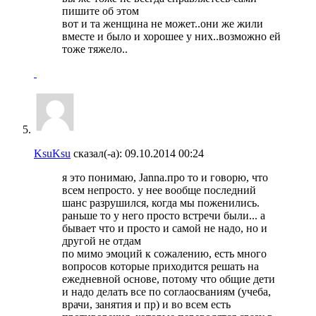
пишите об этом
вот и та женщина не может..они же жили
вместе и было и хорошее у них..возможно ей
тоже тяжело..
KsuKsu
сказал(-а):
09.10.2014
00:24
я это понимаю, Janna.про то и говорю, что
всем непросто. у нее вообще последний
шанс разрушился, когда мы поженились.
раньше то у него просто встречи были... а
бывает что и просто и самой не надо, но и
другой не отдам
по мимо эмоций к сожалению, есть много
вопросов которые приходится решать на
ежедневной основе, потому что общие дети
и надо делать все по соглаосваниям (учеба,
врачи, занятия и пр) и во всем есть