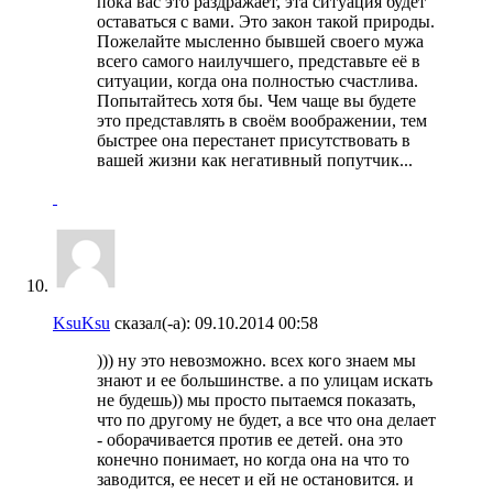
пока вас это раздражает, эта ситуация будет
оставаться с вами. Это закон такой природы.
Пожелайте мысленно бывшей своего мужа
всего самого наилучшего, представьте её в
ситуации, когда она полностью счастлива.
Попытайтесь хотя бы. Чем чаще вы будете
это представлять в своём воображении, тем
быстрее она перестанет присутствовать в
вашей жизни как негативный попутчик...
KsuKsu
сказал(-а):
09.10.2014
00:58
))) ну это невозможно. всех кого знаем мы
знают и ее большинстве. а по улицам искать
не будешь)) мы просто пытаемся показать,
что по другому не будет, а все что она делает
- оборачивается против ее детей. она это
конечно понимает, но когда она на что то
заводится, ее несет и ей не остановится. и