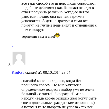
все таки способ это игнор. Люди совершают
подобные действия ( как бывшая) ожидая в
ответ получить реакцию, когад ее нет то
рано или поздно она все таки должна
успокоится. А дети вырастут и сами все
поймут, не глупые ведь видят и отношения к
ним и вокруг.
терпения вам и сил!
KsuKsu
сказал(-а):
08.10.2014
23:54
спасибо! конечно хлрошо, когда без
прошлого совсем. Но мне кажется в
определенном возрасте выбор уже не очень
большой - с чистой биографией мало
народу)) ведь кроме бывших жен могут быть
еще и длительные гражданские отношения)
а потом я ка то выбрать не успела - так все