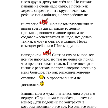
и кто друг к другу так себя вел. Но сначала
папаше не очень надо было, а потом как
хиреть, стареть и пить круто начал, так
ребенко понадобился, но тут ребенку не
инетерсно.
Но в целом разрешения на
выезд всегда давал, какие то деньги
присылал, воощем главное пролем не
создавал - советоваться не надо, все делаю
так как я хочу и считаю нужным. Перед
отъездом ребенка в Штаты крупно
повздорили.
Сказала ему за много лет
все что наболело, но тем не менее он понял,
что препятствовать нельзя. Иначе последние
нитки с ребенком порвет. наверное везение у
меня большое, так как рисковала конечно
страшно....
Но проблем он нам не
доставляет.
Бывшая моего мужа: пыталась много раз его
вернуть (Странными способами, но тем не
менее) Дети поделены по контракту, в
котором прописано все все. Но она все равно