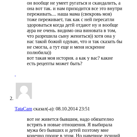
он вообще не умеет ругаться и скандалить, а
она вот так. и нам приходится все это внутри
переживать.... наша мама (свекровь моя)
тоже переживает, так как с ней пересатли
здороваться когда детй отдают ну и вообще
аура не очень. видимо она виновата в том,
что разрешила сыну жениться)) хотя она у
нас такой божий одуван, что и так сказать бы
не смогла, а тут еще и меня искренне
полюбила))
вот такая моя история. а как у вас? какие
есть рецепты может быть?
TataCam
сказал(-а):
08.10.2014
23:51
вот не живется бывшим, надо обязателно
встрять в новые отношения. Я выбирала
мужа без бывших и детей поэтому мне
конечно проще в этом. Но наверное лучший