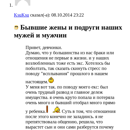
KsuKsu
сказал(-а):
08.10.2014
23:22
Бывшие жены и подруги наших
мужей и мужчин
Привет, девчонки.
Думаю, что у большинства из нас браки или
отношения не первые в жизни. и у наших
возлюбленных тоже есть экс. Хотелось бы
поболтать, так сказать скинуть стресс по
поводу "всплывания" прошлого в нашем
настоящем.
У меня вот так. по поводу моего екс: был
очень трудный развод и главное дележ
имущества. я очень круто попала и потеряла
очень много и бывший отобрал много прямо
у ребенка.
Суть в том, что отношения
после этого конечно не заладиись. я не
препятствовала общению, решила, что
вырастет сын и они сами разберутся почему