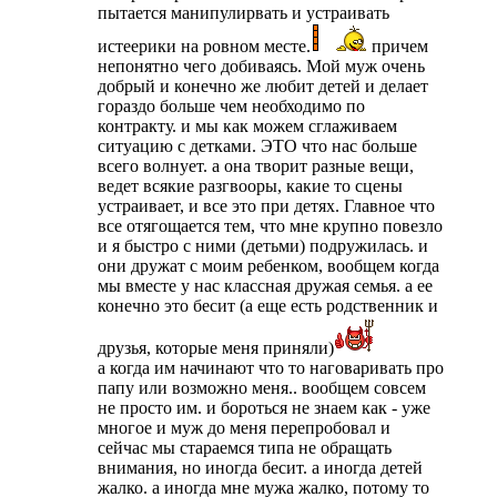
пытается манипулирвать и устраивать
истеерики на ровном месте.
причем
непонятно чего добиваясь. Мой муж очень
добрый и конечно же любит детей и делает
гораздо больше чем необходимо по
контракту. и мы как можем сглаживаем
ситуацию с детками. ЭТО что нас больше
всего волнует. а она творит разные вещи,
ведет всякие разгвооры, какие то сцены
устраивает, и все это при детях. Главное что
все отягощается тем, что мне крупно повезло
и я быстро с ними (детьми) подружилась. и
они дружат с моим ребенком, вообщем когда
мы вместе у нас классная дружая семья. а ее
конечно это бесит (а еще есть родственник и
друзья, которые меня приняли)
а когда им начинают что то наговаривать про
папу или возможно меня.. вообщем совсем
не просто им. и бороться не знаем как - уже
многое и муж до меня перепробовал и
сейчас мы стараемся типа не обращать
внимания, но иногда бесит. а иногда детей
жалко. а иногда мне мужа жалко, потому то