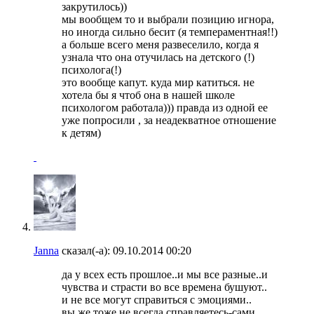
закрутилось))
мы вообщем то и выбрали позицию игнора,
но иногда сильно бесит (я темпераментная!!)
а больше всего меня развеселило, когда я
узнала что она отучилась на детского (!)
психолога(!)
это вообще капут. куда мир катиться. не
хотела бы я чтоб она в нашей школе
психологом работала))) правда из одной ее
уже попросили , за неадекватное отношение
к детям)
Janna
сказал(-а):
09.10.2014
00:20
да у всех есть прошлое..и мы все разные..и
чувства и страсти во все времена бушуют..
и не все могут справиться с эмоциями..
вы же тоже не всегда справляетесь-сами