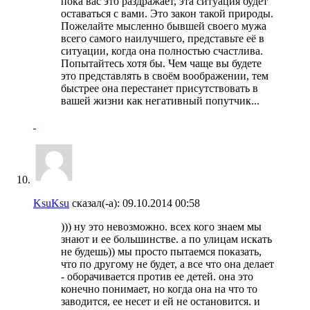
пока вас это раздражает, эта ситуация будет
оставаться с вами. Это закон такой природы.
Пожелайте мысленно бывшей своего мужа
всего самого наилучшего, представьте её в
ситуации, когда она полностью счастлива.
Попытайтесь хотя бы. Чем чаще вы будете
это представлять в своём воображении, тем
быстрее она перестанет присутствовать в
вашей жизни как негативный попутчик...
KsuKsu
сказал(-а):
09.10.2014
00:58
))) ну это невозможно. всех кого знаем мы
знают и ее большинстве. а по улицам искать
не будешь)) мы просто пытаемся показать,
что по другому не будет, а все что она делает
- оборачивается против ее детей. она это
конечно понимает, но когда она на что то
заводится, ее несет и ей не остановится. и