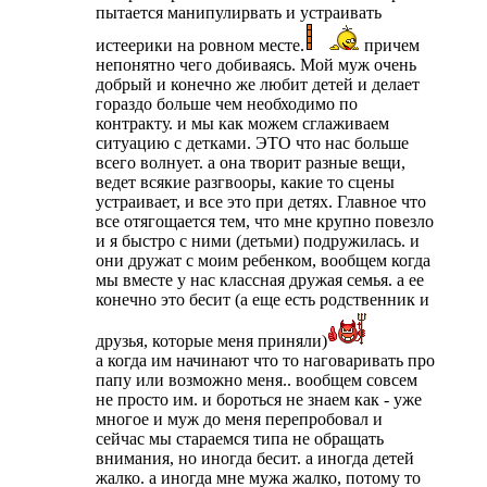
пытается манипулирвать и устраивать
истеерики на ровном месте.
причем
непонятно чего добиваясь. Мой муж очень
добрый и конечно же любит детей и делает
гораздо больше чем необходимо по
контракту. и мы как можем сглаживаем
ситуацию с детками. ЭТО что нас больше
всего волнует. а она творит разные вещи,
ведет всякие разгвооры, какие то сцены
устраивает, и все это при детях. Главное что
все отягощается тем, что мне крупно повезло
и я быстро с ними (детьми) подружилась. и
они дружат с моим ребенком, вообщем когда
мы вместе у нас классная дружая семья. а ее
конечно это бесит (а еще есть родственник и
друзья, которые меня приняли)
а когда им начинают что то наговаривать про
папу или возможно меня.. вообщем совсем
не просто им. и бороться не знаем как - уже
многое и муж до меня перепробовал и
сейчас мы стараемся типа не обращать
внимания, но иногда бесит. а иногда детей
жалко. а иногда мне мужа жалко, потому то