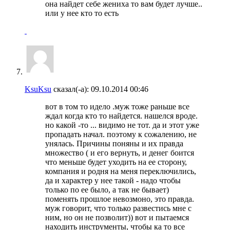
она найдет себе жениха то вам будет лучше..
или у нее кто то есть
KsuKsu
сказал(-а):
09.10.2014
00:46
вот в том то идело .муж тоже раньше все
ждал когда кто то найдется. нашелся вроде.
но какой -то ... видимо не тот. да и этот уже
пропадать начал. поэтому к сожалению, не
унялась. Причины поняны и их правда
множество ( и его вернуть, и денег боится
что меньше будет уходить на ее сторону,
компания и родня на меня переключились,
да и характер у нее такой - надо чтобы
только по ее было, а так не бывает)
поменять прошлое невозмоно, это правда.
муж говорит, что только развестись мне с
ним, но он не позволит)) вот и пытаемся
находить инструменты, чтобы ка то все