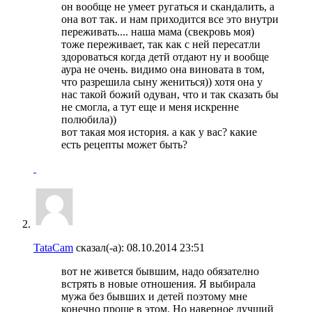
он вообще не умеет ругаться и скандалить, а
она вот так. и нам приходится все это внутри
переживать.... наша мама (свекровь моя)
тоже переживает, так как с ней пересатли
здороваться когда детй отдают ну и вообще
аура не очень. видимо она виновата в том,
что разрешила сыну жениться)) хотя она у
нас такой божий одуван, что и так сказать бы
не смогла, а тут еще и меня искренне
полюбила))
вот такая моя история. а как у вас? какие
есть рецепты может быть?
TataCam
сказал(-а):
08.10.2014
23:51
вот не живется бывшим, надо обязателно
встрять в новые отношения. Я выбирала
мужа без бывших и детей поэтому мне
конечно проще в этом. Но наверное лучший