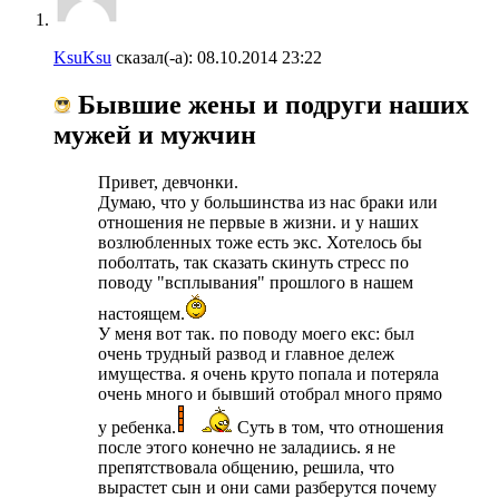
KsuKsu
сказал(-а):
08.10.2014
23:22
Бывшие жены и подруги наших
мужей и мужчин
Привет, девчонки.
Думаю, что у большинства из нас браки или
отношения не первые в жизни. и у наших
возлюбленных тоже есть экс. Хотелось бы
поболтать, так сказать скинуть стресс по
поводу "всплывания" прошлого в нашем
настоящем.
У меня вот так. по поводу моего екс: был
очень трудный развод и главное дележ
имущества. я очень круто попала и потеряла
очень много и бывший отобрал много прямо
у ребенка.
Суть в том, что отношения
после этого конечно не заладиись. я не
препятствовала общению, решила, что
вырастет сын и они сами разберутся почему