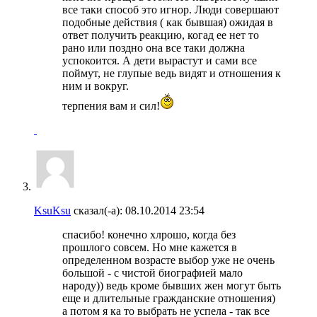
все таки способ это игнор. Люди совершают
подобные действия ( как бывшая) ожидая в
ответ получить реакцию, когад ее нет то
рано или поздно она все таки должна
успокоится. А дети вырастут и сами все
поймут, не глупые ведь видят и отношения к
ним и вокруг.
терпения вам и сил!
KsuKsu
сказал(-а):
08.10.2014
23:54
спасибо! конечно хлрошо, когда без
прошлого совсем. Но мне кажется в
определенном возрасте выбор уже не очень
большой - с чистой биографией мало
народу)) ведь кроме бывших жен могут быть
еще и длительные гражданские отношения)
а потом я ка то выбрать не успела - так все