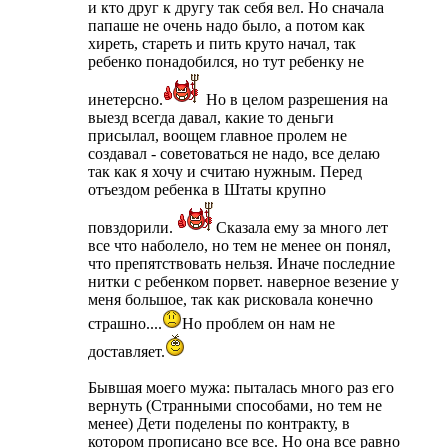
и кто друг к другу так себя вел. Но сначала
папаше не очень надо было, а потом как
хиреть, стареть и пить круто начал, так
ребенко понадобился, но тут ребенку не
инетерсно.
Но в целом разрешения на
выезд всегда давал, какие то деньги
присылал, воощем главное пролем не
создавал - советоваться не надо, все делаю
так как я хочу и считаю нужным. Перед
отъездом ребенка в Штаты крупно
повздорили.
Сказала ему за много лет
все что наболело, но тем не менее он понял,
что препятствовать нельзя. Иначе последние
нитки с ребенком порвет. наверное везение у
меня большое, так как рисковала конечно
страшно....
Но проблем он нам не
доставляет.
Бывшая моего мужа: пыталась много раз его
вернуть (Странными способами, но тем не
менее) Дети поделены по контракту, в
котором прописано все все. Но она все равно