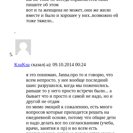
пишите об этом
вот и та женщина не может..они же жили
вместе и было и хорошее у них..возможно ей
тоже тяжело..
KsuKsu
сказал(-а):
09.10.2014
00:24
я это понимаю, Janna.про то и говорю, что
всем непросто. у нее вообще последний
шанс разрушился, когда мы поженились.
раньше то у него просто встречи были... а
бывает что и просто и самой не надо, но и
другой не отдам
по мимо эмоций к сожалению, есть много
вопросов которые приходится решать на
ежедневной основе, потому что общие дети
и надо делать все по соглаосваниям (учеба,
врачи, занятия и пр) и во всем есть