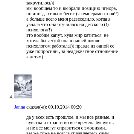
закрутилось))
мы вообщем то и выбрали позицию игнора,
но иногда сильно бесит (я темпераментная!!)
а больше всего меня развеселило, когда я
узнала что она отучилась на детского (!)
психолога(!)
это вообще капут. куда мир катиться. не
хотела бы я чтоб она в нашей школе
психологом работала))) правда из одной ее
уже попросили , за неадекватное отношение
к детям)
Janna
сказал(-а):
09.10.2014
00:20
да у всех есть прошлое..и мы все разные..и
чувства и страсти во все времена бушуют..
и не все могут справиться с эмоциями..
вы же тоже не всегда справляетесь-сами