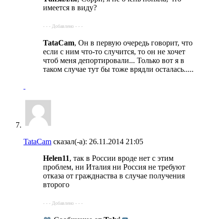
имеется в виду?
- - - Добавлено - - -
TataCam
, Он в первую очередь говорит, что
если с ним что-то случится, то он не хочет
чтоб меня депортировали... Только вот я в
таком случае тут бы тоже врядли осталась.....
TataCam
сказал(-а):
26.11.2014
21:05
Helen11
, так в России вроде нет с этим
проблем, ни Италия ни Россия не требуют
отказа от гражднаства в случае получения
второго
- - - Добавлено - - -