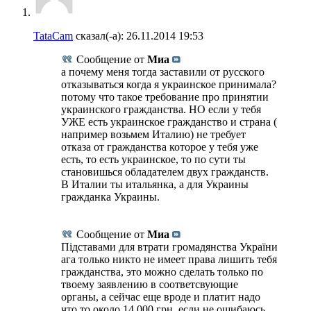
TataCam
сказал(-а):
26.11.2014
19:53
Сообщение от
Миа
а почему меня тогда заставили от русского
отказываться когда я украинское принимала?
потому что такое требование про принятии
украинского гражданства. НО если у тебя
УЖЕ есть украинское гражданство и страна (
например возьмем Италию) не требует
отказа от гражданства которое у тебя уже
есть, то есть украинское, то по сути ты
становишься обладателем двух гражданств.
В Италии ты итальянка, а для Украины
гражданка Украины.
Сообщение от
Миа
Підставами для втрати громадянства України
ага только никто не имеет права лишить тебя
гражданства, это можно сделать только по
твоему заявлению в соответсвующие
органы, а сейчас еще вроде и платит надо
что то около 14.000 грн, если не ошибаюсь.