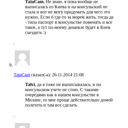
TataCam
, Не знаю, я пока вообще не
выписалась из Киева и на консульский не
стала и вот не могу придумать для чего это
нужно. Если б где-то за морем жить, тогда да
- типа паспорт в консульстве поменять и все
такое, а тут по-моему дешевле будет в Киев
съездить :)
TataCam
сказал(-а):
26.11.2014
21:08
Talvi
, да я тоже не выписывалась, и на
консульском учете не стою. С такими
очередями как в нашем консульстве в
Милане, то мне проще действительно домой
полететь и там все сделать