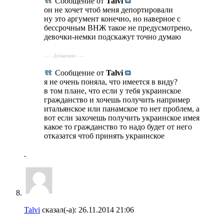
Сообщение от
Talvi
он не хочет чтоб меня депортировали
ну это аргумент конечно, но наверное с
бессрочным ВНЖ такое не предусмотрено,
девочки-немки подскажут точно думаю
- - - Добавлено - - -
Сообщение от
Talvi
я не очень поняла, что имеется в виду?
в том плане, что если у тебя украинское
гражданство и хочешь получить например
итальянское или панамское то нет проблем, а
вот если захочешь получить украинское имея
какое то гражданство то надо будет от него
отказатся чтоб принять украинское
Talvi
сказал(-а):
26.11.2014
21:06