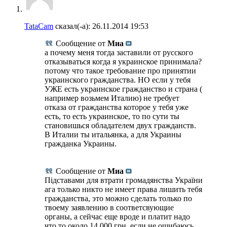
TataCam
сказал(-а):
26.11.2014
19:53
Сообщение от
Миа
а почему меня тогда заставили от русского
отказываться когда я украинское принимала?
потому что такое требование про принятии
украинского гражданства. НО если у тебя
УЖЕ есть украинское гражданство и страна (
например возьмем Италию) не требует
отказа от гражданства которое у тебя уже
есть, то есть украинское, то по сути ты
становишься обладателем двух гражданств.
В Италии ты итальянка, а для Украины
гражданка Украины.
Сообщение от
Миа
Підставами для втрати громадянства України
ага только никто не имеет права лишить тебя
гражданства, это можно сделать только по
твоему заявлению в соответсвующие
органы, а сейчас еще вроде и платит надо
что то около 14.000 грн, если не ошибаюсь.