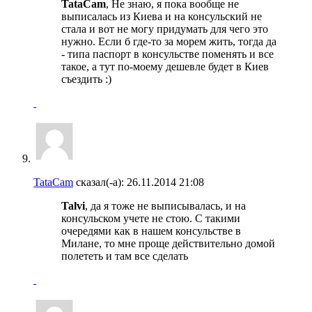
TataCam
, Не знаю, я пока вообще не
выписалась из Киева и на консульский не
стала и вот не могу придумать для чего это
нужно. Если б где-то за морем жить, тогда да
- типа паспорт в консульстве поменять и все
такое, а тут по-моему дешевле будет в Киев
съездить :)
TataCam
сказал(-а):
26.11.2014
21:08
Talvi
, да я тоже не выписывалась, и на
консульском учете не стою. С такими
очередями как в нашем консульстве в
Милане, то мне проще действительно домой
полететь и там все сделать