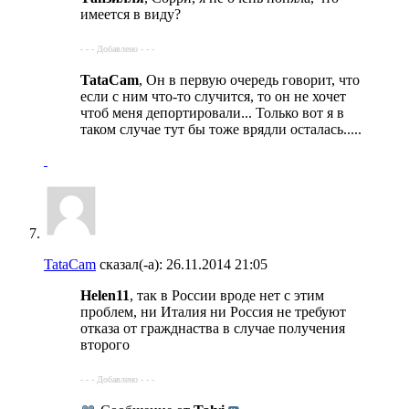
имеется в виду?
- - - Добавлено - - -
TataCam
, Он в первую очередь говорит, что
если с ним что-то случится, то он не хочет
чтоб меня депортировали... Только вот я в
таком случае тут бы тоже врядли осталась.....
TataCam
сказал(-а):
26.11.2014
21:05
Helen11
, так в России вроде нет с этим
проблем, ни Италия ни Россия не требуют
отказа от гражднаства в случае получения
второго
- - - Добавлено - - -