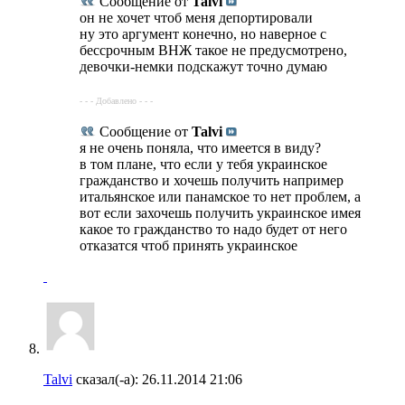
Сообщение от
Talvi
он не хочет чтоб меня депортировали
ну это аргумент конечно, но наверное с
бессрочным ВНЖ такое не предусмотрено,
девочки-немки подскажут точно думаю
- - - Добавлено - - -
Сообщение от
Talvi
я не очень поняла, что имеется в виду?
в том плане, что если у тебя украинское
гражданство и хочешь получить например
итальянское или панамское то нет проблем, а
вот если захочешь получить украинское имея
какое то гражданство то надо будет от него
отказатся чтоб принять украинское
Talvi
сказал(-а):
26.11.2014
21:06