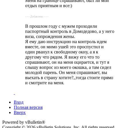
Меня на границе спрашивают, был ли мой
отдых приятным и все:)
- - - Добавлено - - -
В прошлом году с мужем проходили
паспортный контроль в Домодедово, а у него
виза, сопрождения жены.
Я ему даю инструкцию на контроль идем
вместе, он мимо ушей это проспустил и
один рванул к свободному окну, а я к
другому что рядом. Я вижу его что то
спрашивают, он на меня оцирается, и тут я
слышу вопрос из моего окошка, а там сидел
молодой парень. Он меня спрашивает, вы
вьехать в страну хотите?,,тогда стоите прямо
и смотрите на меня.
Вход
Полная версия
Вверх
Powered by vBulletin®
Copyright © 2026 vBulletin Solutions, Inc. All rights reserved.