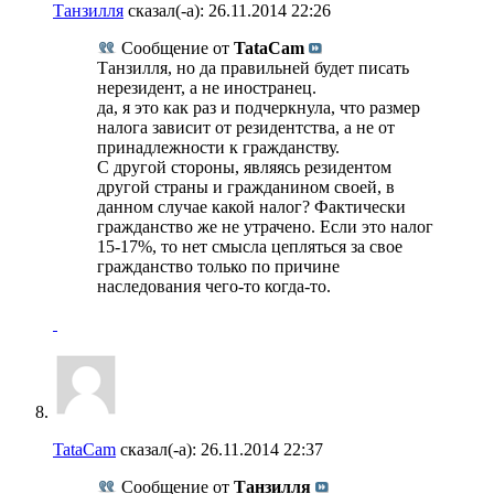
Танзилля
сказал(-а):
26.11.2014
22:26
Сообщение от
TataCam
Танзилля, но да правильней будет писать
нерезидент, а не иностранец.
да, я это как раз и подчеркнула, что размер
налога зависит от резидентства, а не от
принадлежности к гражданству.
С другой стороны, являясь резидентом
другой страны и гражданином своей, в
данном случае какой налог? Фактически
гражданство же не утрачено. Если это налог
15-17%, то нет смысла цепляться за свое
гражданство только по причине
наследования чего-то когда-то.
TataCam
сказал(-а):
26.11.2014
22:37
Сообщение от
Танзилля