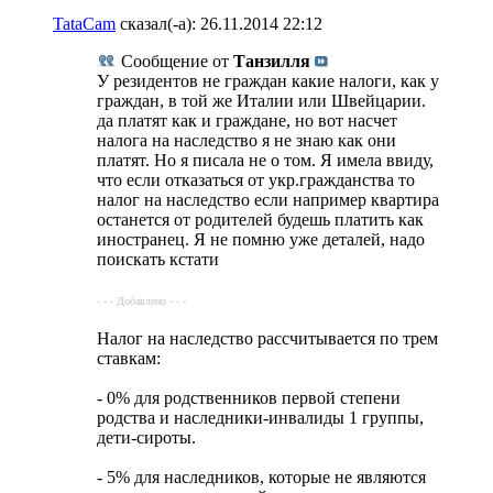
TataCam
сказал(-а):
26.11.2014
22:12
Сообщение от
Танзилля
У резидентов не граждан какие налоги, как у
граждан, в той же Италии или Швейцарии.
да платят как и граждане, но вот насчет
налога на наследство я не знаю как они
платят. Но я писала не о том. Я имела ввиду,
что если отказаться от укр.гражданства то
налог на наследство если например квартира
останется от родителей будешь платить как
иностранец. Я не помню уже деталей, надо
поискать кстати
- - - Добавлено - - -
Налог на наследство рассчитывается по трем
ставкам:
- 0% для родственников первой степени
родства и наследники-инвалиды 1 группы,
дети-сироты.
- 5% для наследников, которые не являются