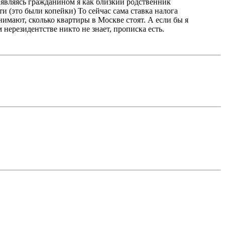
 являясь гражданином я как близкий родственник
ти (это были копейки) То сейчас сама ставка налога
нимают, сколько квартиры в Москве стоят. А если бы я
 нерезидентстве никто не знает, прописка есть.