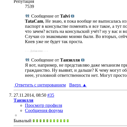
Репутация
7539
Сообщение от
Talvi
TataCam
, Не знаю, я пока вообще не выписалась из
паспорт в консульстве поменять и все такое, а тут п
что зачем? встать на консульский учёт? ну у вас и в
Случаи со знакомыми моими были. Во вторых, сейчас
Киев уже не будет так проста.
- - - Добавлено - - -
Сообщение от
Танзилля
Я вот, например, не представляю даже механизм пр
гражданство. Ну выявят, и дальше? К чему могут об
неее, уголовной ответственности нет. Могут просто
Ответить с цитированием
Вверх
▲
27.11.2014,
08:50
#35
Танзилля
Просмотр профиля
Сообщения форума
Бывалый