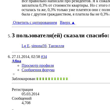
Все правильно написали про резидентов. Я к сожа
заплатила 0,3% от стоимости квартиры. Но с этого 
осталась та же, 0,3% только уже платятся они с п
была с другим гражданством, я платила бы не 0,3% а
Ответить с цитированием
Вверх
▲
3 пользователя(ей) сказали cпасибо:
Lg E
,
simona59
,
Танзилля
27.11.2014,
02:58
#34
Afina
Просмотр профиля
Сообщения форума
Заблокирован
Регистрация
05.03.2014
Сообщений
4,708