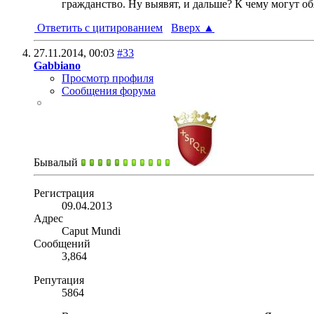
гражданство. Ну выявят, и дальше? К чему могут об
Ответить с цитированием
Вверх
▲
27.11.2014,
00:03
#33
Gabbiano
Просмотр профиля
Сообщения форума
Бывалый
Регистрация
09.04.2013
Адрес
Caput Mundi
Сообщений
3,864
Репутация
5864