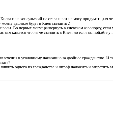
 Киева и на консульский не стала и вот не могу придумать для чег
о-моему дешевле будет в Киев съездить :)
опросы. Во первых могут развернуть в киевском аэропорту, если у
 вам кажется что легче съездить в Киев, но если вы пойдёте учи
ивлечения к уголовному наказанию за двойное гражданство. И та
язать?
 лишить одного из гражданства и штраф наложить и запретить въе