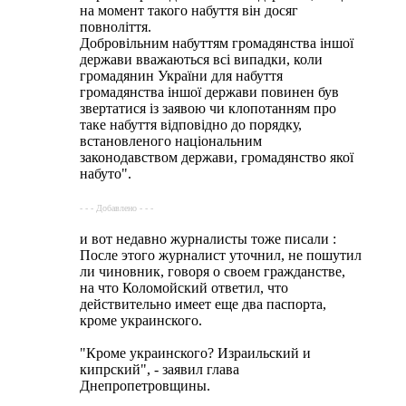
на момент такого набуття він досяг
повноліття.
Добровільним набуттям громадянства іншої
держави вважаються всі випадки, коли
громадянин України для набуття
громадянства іншої держави повинен був
звертатися із заявою чи клопотанням про
таке набуття відповідно до порядку,
встановленого національним
законодавством держави, громадянство якої
набуто".
- - - Добавлено - - -
и вот недавно журналисты тоже писали :
После этого журналист уточнил, не пошутил
ли чиновник, говоря о своем гражданстве,
на что Коломойский ответил, что
действительно имеет еще два паспорта,
кроме украинского.
"Кроме украинского? Израильский и
кипрский", - заявил глава
Днепропетровщины.