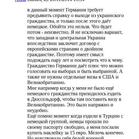
в данный момент Германия требует
предъявить справку о выходе из украинского
гражданства, и только после этого даёт
немецкое. Обойти это нельзя. Что будет
потом - неизвестно. Я не исключаю вариант,
что западная и центральная Украина
впоследствии заключит договор с
европейскими странами о двойном
гражданстве. Поэтому имеет смысл
подождать пару лет и посмотреть что к чему.
Гражданство Германии даёт плюс что можно
голосовать на выборах и быть выбранной. А
также не нужны отдельные визы в США и
Великобританию.
Мне например когда у меня не было ещё
немецкого гражданства приходилось ездить
в Дюссельдорф, чтобы там поставить визу в
Великобританию. Это было напряжно и
неудобно.
Ещё помню момент когда ездили в Турцию с
немецкой группой, немцы прошли по
своему паспорту свободно, а меня послали
купить наклейку за 15 евро. Мелочь конечно.
Но чувствовала себя белой вороной.