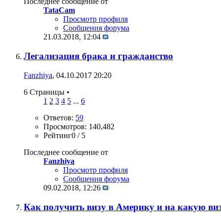
Последнее сообщение от
TataCam
Просмотр профиля
Сообщения форума
21.03.2018,
12:04
Легализация брака и гражданство
Fanzhiya
, 04.10.2017 20:20
6 Страницы
•
1
2
3
4
5
...
6
Ответов:
59
Просмотров: 140,482
Рейтинг0 / 5
Последнее сообщение от
Fanzhiya
Просмотр профиля
Сообщения форума
09.02.2018,
12:26
Как получить визу в Америку и на какую ви