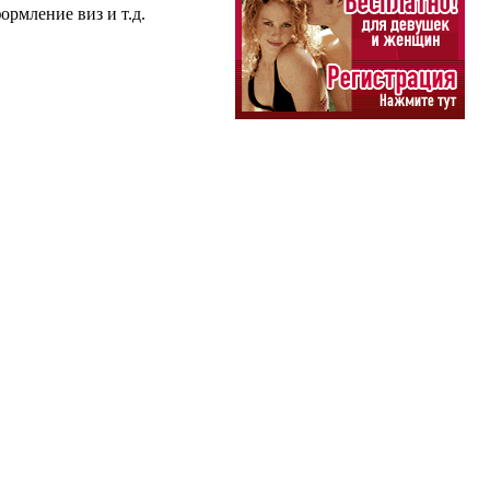
рмление виз и т.д.