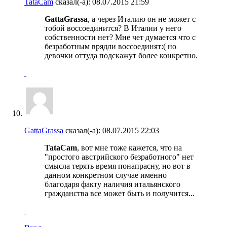
TataCam
сказал(-а):
08.07.2015
21:59
GattaGrassa
, а через Италию он не может с
тобой воссоединится? В Италии у него
собственности нет? Мне чет думается что с
безработным врядли воссоединят:( но
девочки оттуда подскажут более конкретно.
GattaGrassa
сказал(-а):
08.07.2015
22:03
TataCam
, вот мне тоже кажется, что на
"простого австрийского безработного" нет
смысла терять время понапрасну, но вот в
данном конкретном случае именно
благодаря факту наличия итальянского
гражданства все может быть и получится...