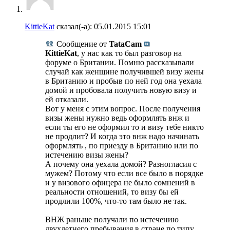
KittieKat
сказал(-а):
05.01.2015
15:01
Сообщение от
TataCam
KittieKat
, у нас как то был разговор на
форуме о Британии. Помню рассказывали
случай как женщине получившей визу жены
в Британию и пробыв по ней год она уехала
домой и пробовала получить новую визу и
ей отказали.
Вот у меня с этим вопрос. После получения
визы жены нужно ведь оформлять внж и
если ты его не оформил то и визу тебе никто
не продлит? И когда это внж надо начинать
оформлять , по приезду в Британию или по
истечению визы жены?
А почему она уехала домой? Разногласия с
мужем? Потому что если все было в порядке
и у визового офицера не было сомнений в
реальности отношений, то визу бы ей
продлили 100%, что-то там было не так.
ВНЖ раньше получали по истечению
двухлетнего пребывания в стране по типу