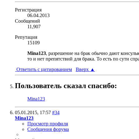
Регистрация
06.04.2013
Сообщений
11,907
Репутация
15109
Mina123
, разрешение на брак обычно дают консуль
то и нет препятствий для брака. То есть по сути сп
Ответить с цитированием
Вверх
▲
Пользователь сказал cпасибо:
Mina123
05.01.2015,
17:57
#34
Mina123
Просмотр профиля
Сообщения форума