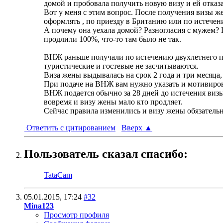
домой и пробовала получить новую визу и ей отказ
Вот у меня с этим вопрос. После получения визы же
оформлять , по приезду в Британию или по истече
А почему она уехала домой? Разногласия с мужем? 
продлили 100%, что-то там было не так.
ВНЖ раньше получали по истечению двухлетнего пре
туристические и гостевые не засчитываются.
Виза жены выдывалась на срок 2 года и три месяца,
При подаче на ВНЖ вам нужно указать и мотивирова
ВНЖ подается обычно за 28 дней до истечения визы
вовремя и визу жены мало кто продляет.
Сейчас правила изменились и визу жены обязательн
Ответить с цитированием
Вверх
▲
Пользователь сказал cпасибо:
TataCam
05.01.2015,
17:24
#32
Mina123
Просмотр профиля