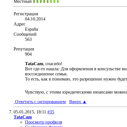
Местный
Регистрация
04.10.2014
Адрес
España
Сообщений
563
Репутация
904
TataCam
, спасибо!
Вот где-то нашла: Для оформления в консульстве 
воссоединение семьи.
То есть, как я понимаю, это разрешение нужно буде
Чувствую, с этими юридическими нюансами можно 
Ответить с цитированием
Вверх
▲
05.01.2015,
18:11
#35
TataCam
Просмотр профиля