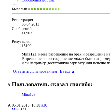
Сообщения форума
Бывалый
Регистрация
06.04.2013
Сообщений
11,907
Репутация
15109
Mina123
, нееее разрешение на брак и разрешение н
Разрешение на воссоединение может быть например
Или например достаточную зарплату или пенсию что
Ответить с цитированием
Вверх
▲
Пользователь сказал cпасибо:
Mina123
05.01.2015,
18:38
#36
Mina123