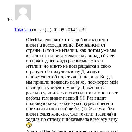
TataCam
сказал(-а):
01.08.2014
12:32
Olechka
, еще вот хотела добавить насчет
визы на воссоединение. Все зависит от
страны. В той же Италии, как потом уже мы
выяснили эта виза желательна и надо бы ее
получать даже когда расписываются в
Италии, но никто не возвращается в свою
страну чтоб получить визу Д, а идут
напрямую чтоб подать доки на внж. Когда
мы пришли подавать на внж , посмотрев мой
паспорт и увидев там визу Д, женщина
реально удивилась и сказала что за много лет
работы там видит первый !!!! Раз видит
подобную визу, максимум с туристической
приходили или вообще без ( сейчас уже без
визы нельзя конечно, уже точили правила) и
ходила по отделу и показывала всем эту визу
А вот в Швейцарии несмотря на то, что мы с