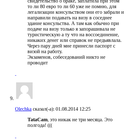
свидетельство о браке, заплатила при этом
то ли 80 евро то ли 60 уже не помню, для
легализации консульством они его забрали и
направили подавать на визу в соседнее
здание консульства. А там как обычно при
подаче на визу только я запорашивала не
туристическую а ту что на воссоединение,
никаких денег или справок не предьявлала.
Через пару дней мне принесли паспорт с
визой на работу.
Экзаменов, собеседований никто не
проводит
Olechka
сказал(-а):
01.08.2014
12:25
TataCam
, это никак не три месяца. Это
полгода! (((