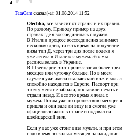
TataCam
сказал(-а):
01.08.2014
11:52
Olechka
, все зависит от страны и их правил.
По разному. Приводу пример на двух
странах где я воссоединилась с мужем.
В Италии процесс воссоединения занимает
несколько дней, то есть время на получение
визы тип Д, через три дня после подачи я
уже летела в Италию с мужем. Это мы
расписывалась в Украине.
В Швейцарии этот процесс занял более трех
месяцев или чуточку больше. Но в моем
случае я уже имела итальянский внж и могла
спокойно находится в Европе. Паспорт при
этом у меня не забрали, поставили печать и
отдали назад. И все это время я жила с
мужем. Потом уже по прошествию месяцев я
пришла и они вале ли визу и я смогла уже
официально жить в стране и подавал на
швейцарский внж.
Если у вас уже стоит виза мульти, и при этом
надо время несколько месяцев на ожидание