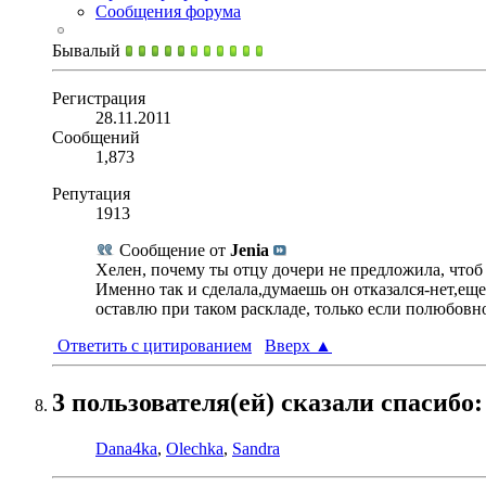
Сообщения форума
Бывалый
Регистрация
28.11.2011
Сообщений
1,873
Репутация
1913
Сообщение от
Jenia
Хелен, почему ты отцу дочери не предложила, чтоб 
Именно так и сделала,думаешь он отказался-нет,еще
оставлю при таком раскладе, только если полюбовно,
Ответить с цитированием
Вверх
▲
3 пользователя(ей) сказали cпасибо:
Dana4ka
,
Olechka
,
Sandra