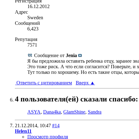
Регистрация
16.12.2012
Адрес
Sweden
Сообщений
6,423
Репутация
7571
Сообщение от
Jenia
Я бы предложила оставить ребенка отцу, заранее зная
Это тоже риск. А что если согласится? Поверьте, 
Тут только по хорошему. Но есть такие отцы, которые
Ответить с цитированием
Вверх
▲
4 пользователя(ей) сказали cпасибо:
ASYA
,
Dana4ka
,
GlamShine
,
Sandra
21.12.2014,
10:47
#14
Helen11
Просмотр профиля