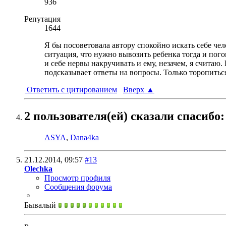
936
Репутация
1644
Я бы посоветовала автору спокойно искать себе чел
ситуация, что нужно вывозить ребенка тогда и пого
и себе нервы накручивать и ему, незачем, я считаю
подсказывает ответы на вопросы. Только торопиться
Ответить с цитированием
Вверх
▲
2 пользователя(ей) сказали cпасибо:
ASYA
,
Dana4ka
21.12.2014,
09:57
#13
Olechka
Просмотр профиля
Сообщения форума
Бывалый