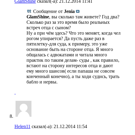
GlamShine
сказал(-а):
21.12.2014
11:41
Сообщение от
Jenia
GlamShine
, вы сколько там живете? Год два?
Сколько раз за это время было реальных
встреч отца с сыном?
Ну а при чём здесь? Что это меняет, когда чел
рогом упирается? Да пусть даже раз в
пятилетку-для суда, к примеру, это уже
основание быть на стороне отца. Я много
общалась с адвокатами и читала много
практик по таким делам- суды , как правило,
встают на сторону интересов отца и дают
ему много шансов( если папаша не совсем
конченный конечно), а ты ходи судись, трать
бабло и нервы.
Helen11
сказал(-а):
21.12.2014
11:54