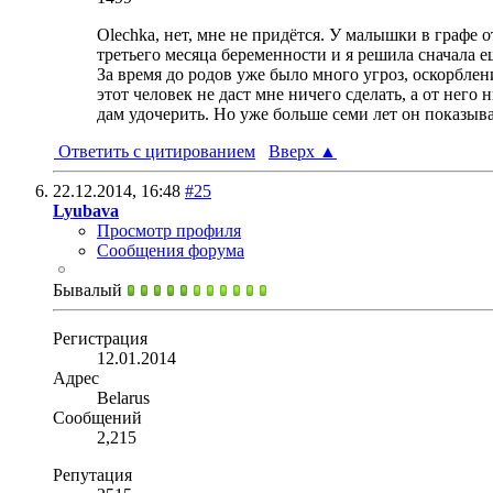
Olechka, нет, мне не придётся. У малышки в графе 
третьего месяца беременности и я решила сначала ещ
За время до родов уже было много угроз, оскорбле
этот человек не даст мне ничего сделать, а от него
дам удочерить. Но уже больше семи лет он показыва
Ответить с цитированием
Вверх
▲
22.12.2014,
16:48
#25
Lyubava
Просмотр профиля
Сообщения форума
Бывалый
Регистрация
12.01.2014
Адрес
Belarus
Сообщений
2,215
Репутация