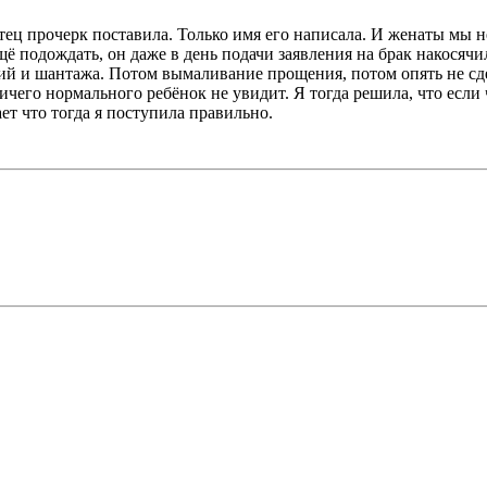
отец прочерк поставила. Только имя его написала. И женаты мы н
ё подождать, он даже в день подачи заявления на брак накосячил
ний и шантажа. Потом вымаливание прощения, потом опять не сде
 ничего нормального ребёнок не увидит. Я тогда решила, что есл
ет что тогда я поступила правильно.