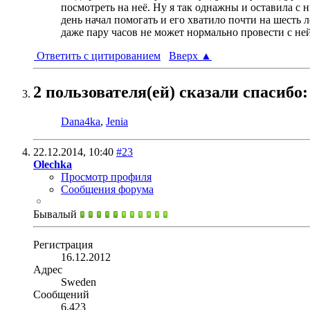
посмотреть на неё. Ну я так однажны и оставила с н
день начал помогать и его хватило почти на шесть 
даже пару часов не может нормально провести с ней
Ответить с цитированием
Вверх
▲
2 пользователя(ей) сказали cпасибо:
Dana4ka
,
Jenia
22.12.2014,
10:40
#23
Olechka
Просмотр профиля
Сообщения форума
Бывалый
Регистрация
16.12.2012
Адрес
Sweden
Сообщений
6,423