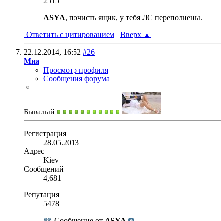
2515
ASYA
, почисть ящик, у тебя ЛС переполнены.
Ответить с цитированием
Вверх
▲
22.12.2014,
16:52
#26
Миа
Просмотр профиля
Сообщения форума
Бывалый
Регистрация
28.05.2013
Адрес
Kiev
Сообщений
4,681
Репутация
5478
Сообщение от
ASYA