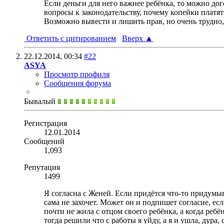
Если деньги для него важнее ребёнка, то можно дог
вопросы к законодательству, почему копейки платят
Возможно вывести и лишить прав, но очень трудно,
Ответить с цитированием
Вверх
▲
22.12.2014,
00:34
#22
ASYA
Просмотр профиля
Сообщения форума
Бывалый
Регистрация
12.01.2014
Сообщений
1,093
Репутация
1499
Я согласна с Женей. Если придётся что-то придумыв
сама не захочет. Может он и подпишет согласие, ес
почти не жила с отцом своего ребёнка, а когда ребё
тогда решили что с работы я уйду, а я и ушла, дура,