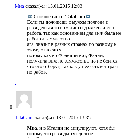
Миа
сказал(-а):
13.01.2015
12:03
Сообщение от
TataCam
Если ты поживешь с мужем полгода и
разведешься то внж лишат даже если есть
работа, так как основанием для внж была не
работа а замужество.
ага, значит в разных странах по-разному к
этому относятся
потому как во Франции вот, Фанни,
получила внж по замужеству, но не боится
что его отберут, так как у нее есть контракт
по работе
TataCam
сказал(-а):
13.01.2015
13:35
Миа
, и в Италии не аннулируют, хотя бы
потому что разводы тут долгие.