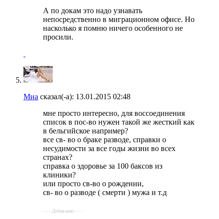
А по докам это надо узнавать
непосредственно в миграционном офисе. Но
насколько я помню ничего особенного не
просили.
Миа
сказал(-а):
13.01.2015
02:48
мне просто интересно, для воссоединения
список в пос-во нужен такой же жесткий как
в бельгийское например?
все св- во о браке разводе, справки о
несудимости за все годы жизни во всех
странах?
справка о здоровье за 100 баксов из
клиники?
или просто св-во о рождении,
св- во о разводе ( смерти ) мужа и т.д
- - - Добавлено - - -