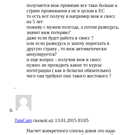
получается внж привязан все таки больше к
стране проживания а не в целом к ЕС
то есть вот получу я например внж в свисс
на 5 лет
поживу с мужем полгода, а потом разведусь,
значит внж потеряю?
даже если будет работа в свисс ?
или если разведусь и захочу переехать в
другую страну , то внж автоматически
аннулируется?
и еще вопрос - получив внж в свисс
нужно ли проходить какие то курсы
интеграции ( как в бельгии обязательно)
чего там требуют они такого жестокого ?
TataCam
сказал(-а):
13.01.2015
03:05
Насчет конкретного списка доков это надо