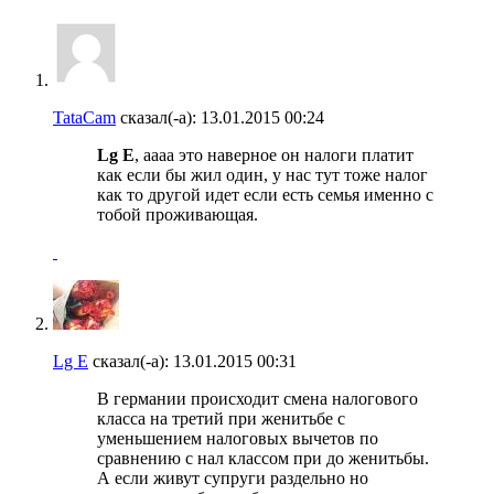
TataCam
сказал(-а):
13.01.2015
00:24
Lg E
, аааа это наверное он налоги платит
как если бы жил один, у нас тут тоже налог
как то другой идет если есть семья именно с
тобой проживающая.
Lg E
сказал(-а):
13.01.2015
00:31
В германии происходит смена налогового
класса на третий при женитьбе с
уменьшением налоговых вычетов по
сравнению с нал классом при до женитьбы.
А если живут супруги раздельно но