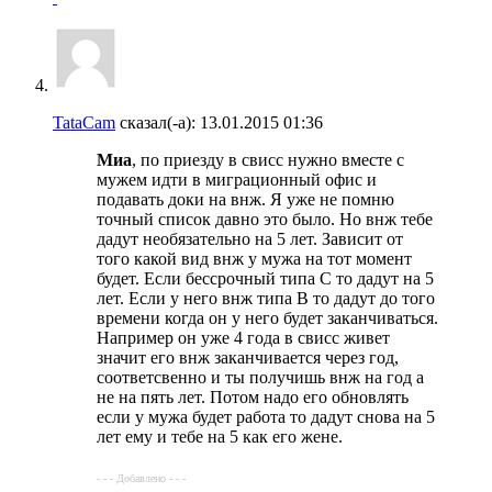
TataCam
сказал(-а):
13.01.2015
01:36
Миа
, по приезду в свисс нужно вместе с
мужем идти в миграционный офис и
подавать доки на внж. Я уже не помню
точный список давно это было. Но внж тебе
дадут необязательно на 5 лет. Зависит от
того какой вид внж у мужа на тот момент
будет. Если бессрочный типа С то дадут на 5
лет. Если у него внж типа В то дадут до того
времени когда он у него будет заканчиваться.
Например он уже 4 года в свисс живет
значит его внж заканчивается через год,
соответсвенно и ты получишь внж на год а
не на пять лет. Потом надо его обновлять
если у мужа будет работа то дадут снова на 5
лет ему и тебе на 5 как его жене.
- - - Добавлено - - -