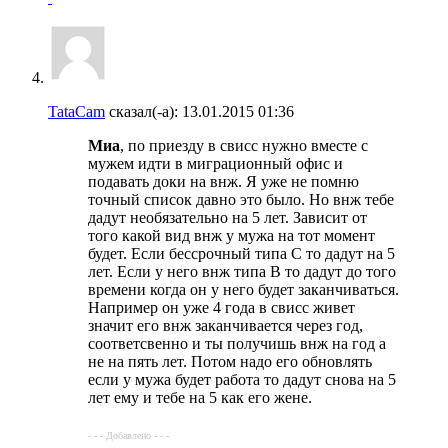
TataCam
сказал(-а):
13.01.2015
01:36
Миа
, по приезду в свисс нужно вместе с
мужем идти в миграционный офис и
подавать доки на внж. Я уже не помню
точный список давно это было. Но внж тебе
дадут необязательно на 5 лет. Зависит от
того какой вид внж у мужа на тот момент
будет. Если бессрочный типа С то дадут на 5
лет. Если у него внж типа В то дадут до того
времени когда он у него будет заканчиваться.
Например он уже 4 года в свисс живет
значит его внж заканчивается через год,
соответсвенно и ты получишь внж на год а
не на пять лет. Потом надо его обновлять
если у мужа будет работа то дадут снова на 5
лет ему и тебе на 5 как его жене.
- - - Добавлено - - -