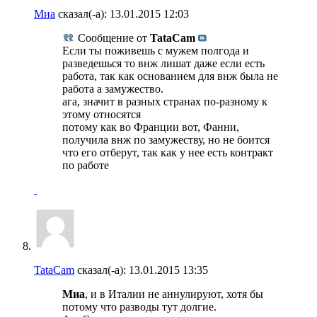
Миа
сказал(-а):
13.01.2015
12:03
Сообщение от
TataCam
Если ты поживешь с мужем полгода и
разведешься то внж лишат даже если есть
работа, так как основанием для внж была не
работа а замужество.
ага, значит в разных странах по-разному к
этому относятся
потому как во Франции вот, Фанни,
получила внж по замужеству, но не боится
что его отберут, так как у нее есть контракт
по работе
TataCam
сказал(-а):
13.01.2015
13:35
Миа
, и в Италии не аннулируют, хотя бы
потому что разводы тут долгие.