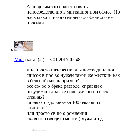
А по докам это надо узнавать
непосредственно в миграционном офисе. Но
насколько я помню ничего особенного не
просили.
Миа
сказал(-а):
13.01.2015
02:48
мне просто интересно, для воссоединения
список в пос-во нужен такой же жесткий как
в бельгийское например?
все св- во о браке разводе, справки о
несудимости за все годы жизни во всех
странах?
справка о здоровье за 100 баксов из
клиники?
или просто св-во о рождении,
св- во о разводе ( смерти ) мужа и т.д
- - - Добавлено - - -