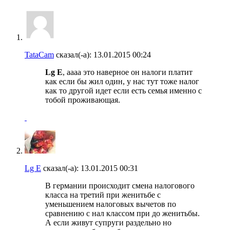
TataCam
сказал(-а):
13.01.2015
00:24
Lg E
, аааа это наверное он налоги платит
как если бы жил один, у нас тут тоже налог
как то другой идет если есть семья именно с
тобой проживающая.
Lg E
сказал(-а):
13.01.2015
00:31
В германии происходит смена налогового
класса на третий при женитьбе с
уменьшением налоговых вычетов по
сравнению с нал классом при до женитьбы.
А если живут супруги раздельно но