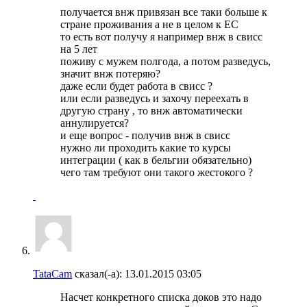
получается внж привязан все таки больше к
стране проживания а не в целом к ЕС
то есть вот получу я например внж в свисс
на 5 лет
поживу с мужем полгода, а потом разведусь,
значит внж потеряю?
даже если будет работа в свисс ?
или если разведусь и захочу переехать в
другую страну , то внж автоматически
аннулируется?
и еще вопрос - получив внж в свисс
нужно ли проходить какие то курсы
интеграции ( как в бельгии обязательно)
чего там требуют они такого жестокого ?
TataCam
сказал(-а):
13.01.2015
03:05
Насчет конкретного списка доков это надо