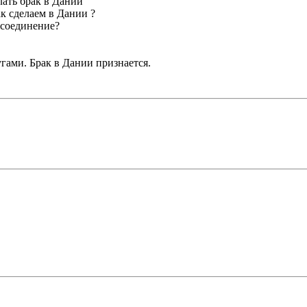
лать брак в Дании
к сделаем в Дании ?
оссоединение?
гами. Брак в Дании признается.