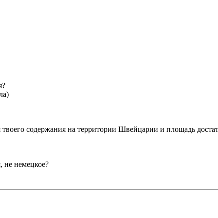
я?
ла)
ля твоего содержания на территории Швейцарии и площадь достат
, не немецкое?