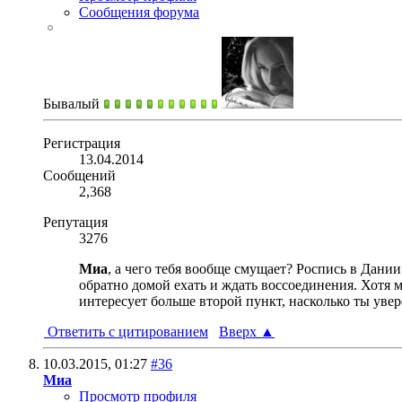
Сообщения форума
Бывалый
Регистрация
13.04.2014
Сообщений
2,368
Репутация
3276
Миа
, а чего тебя вообще смущает? Роспись в Дани
обратно домой ехать и ждать воссоединения. Хотя м
интересует больше второй пункт, насколько ты увер
Ответить с цитированием
Вверх
▲
10.03.2015,
01:27
#36
Миа
Просмотр профиля