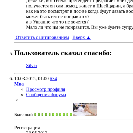
Девочки, вот сейчас претендент предлагает мне сде
получается он сам немец, живет в Швейцарии, а бра
как на это посмотрят в пос-ве когда будут давать в
может быть им не понравится?
а в Украине что то не хочется (
Мало ли что им не понравится. Вы уже будете супру
Ответить с цитированием
Вверх
▲
Пользователь сказал cпасибо:
Silvia
10.03.2015,
01:00
#34
Миа
Просмотр профиля
Сообщения форума
Бывалый
Регистрация
28.05.2013