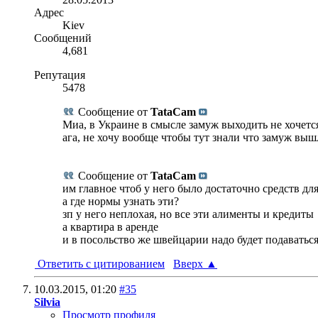
Адрес
Kiev
Сообщений
4,681
Репутация
5478
Сообщение от
TataCam
Миа, в Украине в смысле замуж выходить не хочетс
ага, не хочу вообще чтобы тут знали что замуж выш
Сообщение от
TataCam
им главное чтоб у него было достаточно средств д
а где нормы узнать эти?
зп у него неплохая, но все эти алименты и кредиты
а квартира в аренде
и в посольство же швейцарии надо будет подаваться
Ответить с цитированием
Вверх
▲
10.03.2015,
01:20
#35
Silvia
Просмотр профиля