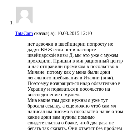
TataCam
сказал(-а):
10.03.2015
12:10
нет девочки в швейццарии попросту не
дадут ВНЖ если нет в паспорте
швейцарской визы Д, мы это уже с мужем
проходили. Пришли в миграционный центр
и нас отправили прямиком в посольство в
Милане, потому как у меня были доки
легального пребывания в Италии (внж).
Поэтомуу возвращаться надо обязательно в
Украину и подаваться в посольство на
воссоединение с мужем.
Миа какие там доки нужны я уже тут
бросала ссылку, а еще можно чтоб сам мч
написал им письмо в посольство наше о том
какие доки вам нужны помимо
свидететльства о браке, чтоб два раза не
бегать так сказать. Они ответят без проблем