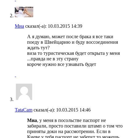
Миа
сказал(-а):
10.03.2015
14:39
А я думаю, может после брака я все таки
поеду в Швейцарию и буду воссоединения
ждать тут?
виза то туристическая будет открыта у меня
...правда не в эту страну
короче нужно все узнавать будет
TataCam
сказал(-а):
10.03.2015
14:46
Миа
, у меня в посольстве паспорт не
забирали, просто поставили штамп о том что
приняты доки на рассмотрении. Если в
Киеве у тебя паспорт не заберут то можешь