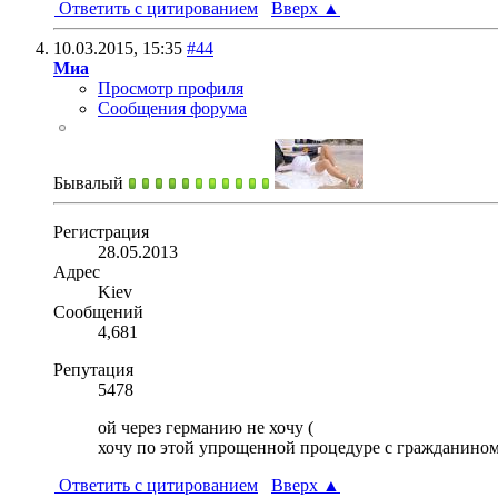
Ответить с цитированием
Вверх
▲
10.03.2015,
15:35
#44
Миа
Просмотр профиля
Сообщения форума
Бывалый
Регистрация
28.05.2013
Адрес
Kiev
Сообщений
4,681
Репутация
5478
ой через германию не хочу (
хочу по этой упрощенной процедуре с гражданино
Ответить с цитированием
Вверх
▲