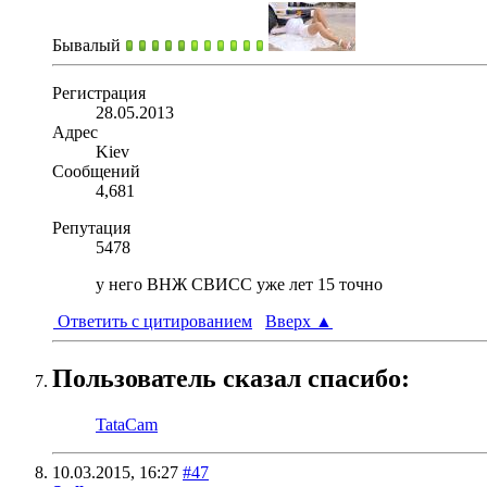
Бывалый
Регистрация
28.05.2013
Адрес
Kiev
Сообщений
4,681
Репутация
5478
у него ВНЖ СВИСС уже лет 15 точно
Ответить с цитированием
Вверх
▲
Пользователь сказал cпасибо:
TataCam
10.03.2015,
16:27
#47