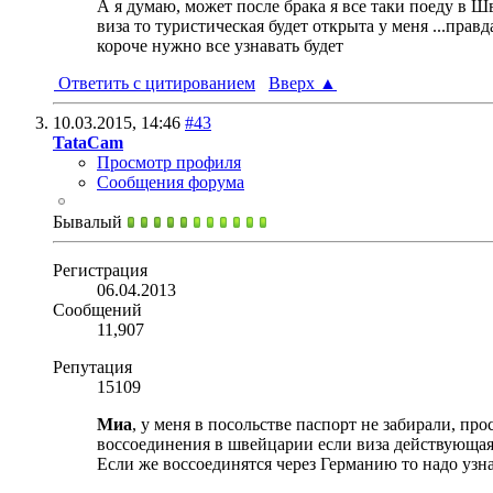
А я думаю, может после брака я все таки поеду в 
виза то туристическая будет открыта у меня ...правд
короче нужно все узнавать будет
Ответить с цитированием
Вверх
▲
10.03.2015,
14:46
#43
TataCam
Просмотр профиля
Сообщения форума
Бывалый
Регистрация
06.04.2013
Сообщений
11,907
Репутация
15109
Миа
, у меня в посольстве паспорт не забирали, пр
воссоединения в швейцарии если виза действующая п
Если же воссоединятся через Германию то надо узнат