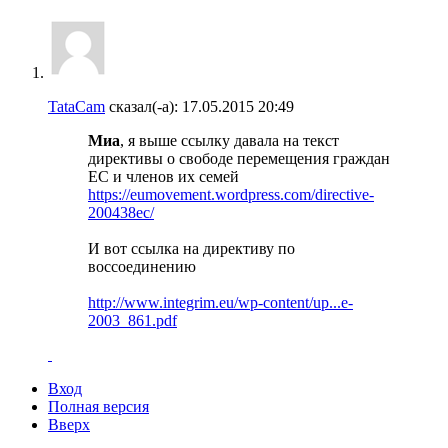
TataCam
сказал(-а):
17.05.2015
20:49
Миа
, я выше ссылку давала на текст
директивы о свободе перемещения граждан
ЕС и членов их семей
https://eumovement.wordpress.com/directive-
200438ec/
И вот ссылка на директиву по
воссоединению
http://www.integrim.eu/wp-content/up...e-
2003_861.pdf
Вход
Полная версия
Вверх