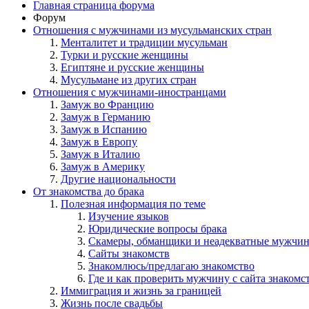
Главная страница форума
Форум
Отношения с мужчинами из мусульманских стран
Менталитет и традиции мусульман
Турки и русские женщины
Египтяне и русские женщины
Мусульмане из других стран
Отношения с мужчинами-иностранцами
Замуж во Францию
Замуж в Германию
Замуж в Испанию
Замуж в Европу
Замуж в Италию
Замуж в Америку
Другие национальности
От знакомства до брака
Полезная информация по теме
Изучение языков
Юридические вопросы брака
Скамеры, обманщики и неадекватные мужчи
Сайты знакомств
Знакомлюсь/предлагаю знакомство
Где и как проверить мужчину с сайта знакомс
Иммиграция и жизнь за границей
Жизнь после свадьбы