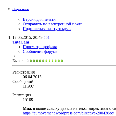
Опции темы
Версия для печати
Отправить по электронной почте…
Подписаться на эту тему…
17.05.2015,
20:49
#51
TataCam
Просмотр профиля
Сообщения форума
Бывалый
Регистрация
06.04.2013
Сообщений
11,907
Репутация
15109
Миа
, я выше ссылку давала на текст директивы о 
https://eumovement.wordpress.com/directive-200438ec/