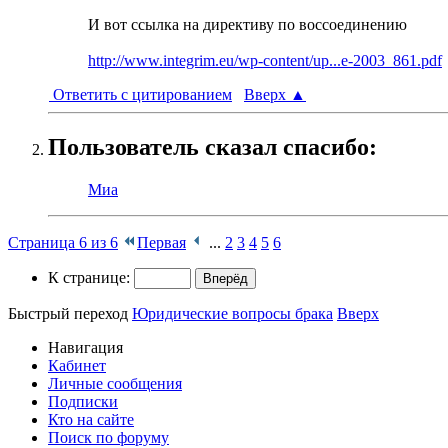
И вот ссылка на директиву по воссоединению
http://www.integrim.eu/wp-content/up...e-2003_861.pdf
Ответить с цитированием
Вверх
▲
Пользователь сказал cпасибо:
Миа
Страница 6 из 6
Первая
...
2
3
4
5
6
К странице:
Быстрый переход
Юридические вопросы брака
Вверх
Навигация
Кабинет
Личные сообщения
Подписки
Кто на сайте
Поиск по форуму