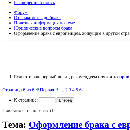
Расширенный поиск
Форум
От знакомства до брака
Полезная информация по теме
Юридические вопросы брака
Оформление брака с европейцем, живущим в другой стр
Если это ваш первый визит, рекомендуем почитать
справ
Страница 6 из 6
Первая
...
2
3
4
5
6
К странице:
Показано с 51 по 51 из 51
Тема:
Оформление брака с ев