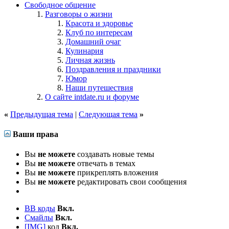
Свободное общение
Разговоры о жизни
Красота и здоровье
Клуб по интересам
Домашний очаг
Кулинария
Личная жизнь
Поздравления и праздники
Юмор
Наши путешествия
О сайте intdate.ru и форуме
«
Предыдущая тема
|
Следующая тема
»
Ваши права
Вы
не можете
создавать новые темы
Вы
не можете
отвечать в темах
Вы
не можете
прикреплять вложения
Вы
не можете
редактировать свои сообщения
BB коды
Вкл.
Смайлы
Вкл.
[IMG]
код
Вкл.