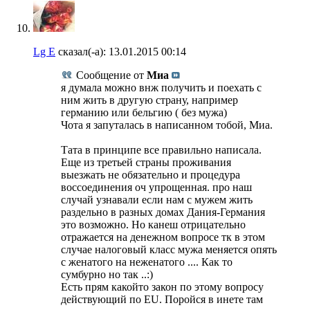
Lg E
сказал(-а):
13.01.2015
00:14
Сообщение от
Миа
я думала можно внж получить и поехать с
ним жить в другую страну, например
германию или бельгию ( без мужа)
Чота я запуталась в написанном тобой, Миа.
Тата в принципе все правильно написала.
Еще из третьей страны проживания
выезжать не обязательно и процедура
воссоединения оч упрощенная. про наш
случай узнавали если нам с мужем жить
раздельно в разных домах Дания-Германия
это возможно. Но канеш отрицательно
отражается на денежном вопросе тк в этом
случае налоговый класс мужа меняется опять
с женатого на неженатого .... Как то
сумбурно но так ..:)
Есть прям какойто закон по этому вопросу
действующий по EU. Поройся в инете там