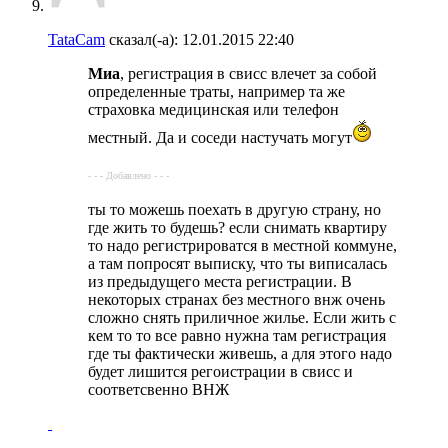
TataCam
сказал(-а):
12.01.2015
22:40
Миа
, регистрация в свисс влечет за собой
определенные траты, например та же
страховка медицинская или телефон
местный. Да и соседи настучать могут
- - - Добавлено - - -
ты то можешь поехать в другую страну, но
где жить то будешь? если снимать квартиру
то надо регистрироватся в местной коммуне,
а там попросят выписку, что ты виписалась
из предыдущего места регистрации. В
некоторых странах без местного внж очень
сложно снять приличное жилье. Если жить с
кем то то все равно нужна там регистрация
где ты фактически живешь, а для этого надо
будет лишится регоистрации в свисс и
соответсвенно ВНЖ