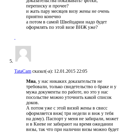
доказательства показывать? фотки,
переписку и прочее?
и жать пару месяцев визу жены не очень
приятно конечно
а потом в самой Швейцарии надо будет
оформлять по этой визе ВНЖ уже?
TataCam
сказал(-а):
12.01.2015
22:05
Миа
, у нас никаких доказательств не
требовали, только свидетельство о браке и у
мужа документы по работе, но это у нас
посольстве можно уточнить какой список
доков.
А потом уже с этой визой жены в свисс
оформляется внж( три недели и внж у тебя
на дому). Паспорт у меня не забирали, может
и в Киеве не забирают на время ожидании
визы, так что при наличии визы можно будет