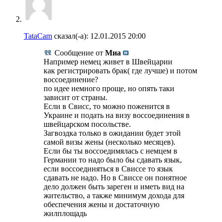
TataCam
сказал(-а):
12.01.2015
20:00
Сообщение от
Миа
Например немец живет в Швейцарии
как регистрировать брак( где лучше) и потом
воссоединение?
по идее немного проще, но опять таки
зависит от страны.
Если в Свисс, то можно поженится в
Украине и подать на визу воссоединения в
швейцарском посольстве.
Загвоздка только в ожидании будет этой
самой визы жены (несколько месяцев).
Если бы ты воссоедимялась с немцем в
Германии то надо было бы сдавать язык,
если воссоединяться в Свиссе то язык
сдавать не надо. Но в Свиссе он понятное
дело должен быть зареген и иметь вид на
жительство, а также минимум дохода для
обеспечения жены и достаточную
жилплощадь