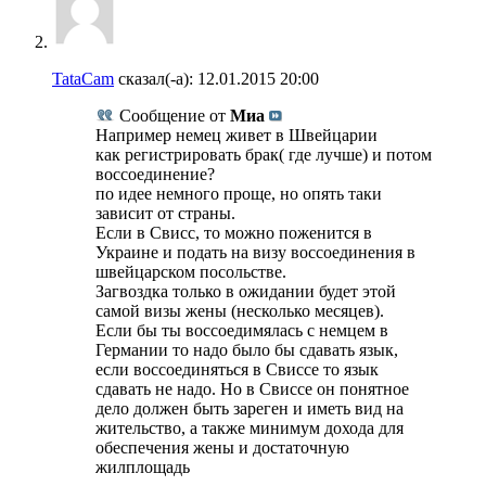
TataCam
сказал(-а):
12.01.2015
20:00
Сообщение от
Миа
Например немец живет в Швейцарии
как регистрировать брак( где лучше) и потом
воссоединение?
по идее немного проще, но опять таки
зависит от страны.
Если в Свисс, то можно поженится в
Украине и подать на визу воссоединения в
швейцарском посольстве.
Загвоздка только в ожидании будет этой
самой визы жены (несколько месяцев).
Если бы ты воссоедимялась с немцем в
Германии то надо было бы сдавать язык,
если воссоединяться в Свиссе то язык
сдавать не надо. Но в Свиссе он понятное
дело должен быть зареген и иметь вид на
жительство, а также минимум дохода для
обеспечения жены и достаточную
жилплощадь