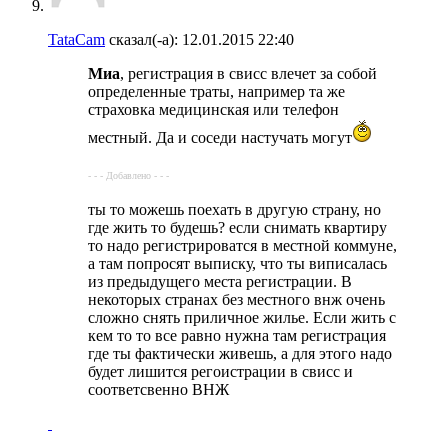
TataCam
сказал(-а):
12.01.2015
22:40
Миа
, регистрация в свисс влечет за собой
определенные траты, например та же
страховка медицинская или телефон
местный. Да и соседи настучать могут
- - - Добавлено - - -
ты то можешь поехать в другую страну, но
где жить то будешь? если снимать квартиру
то надо регистрироватся в местной коммуне,
а там попросят выписку, что ты виписалась
из предыдущего места регистрации. В
некоторых странах без местного внж очень
сложно снять приличное жилье. Если жить с
кем то то все равно нужна там регистрация
где ты фактически живешь, а для этого надо
будет лишится регоистрации в свисс и
соответсвенно ВНЖ