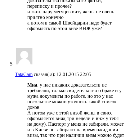
доказательства показывать? фотки,
переписку и прочее?
и жать пару месяцев визу жены не очень
приятно конечно
а потом в самой Швейцарии надо будет
оформлять по этой визе ВНЖ уже?
TataCam
сказал(-а):
12.01.2015
22:05
Миа
, у нас никаких доказательств не
требовали, только свидетельство о браке и у
мужа документы по работе, но это у нас
посольстве можно уточнить какой список
доков.
А потом уже с этой визой жены в свисс
оформляется внж( три недели и внж у тебя
на дому). Паспорт у меня не забирали, может
и в Киеве не забирают на время ожидании
визы, так что при наличии визы можно будет