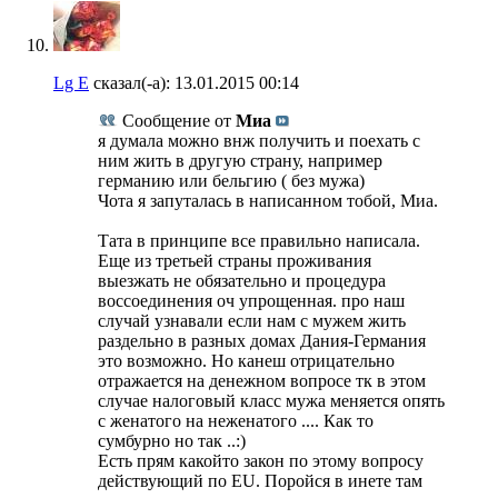
Lg E
сказал(-а):
13.01.2015
00:14
Сообщение от
Миа
я думала можно внж получить и поехать с
ним жить в другую страну, например
германию или бельгию ( без мужа)
Чота я запуталась в написанном тобой, Миа.
Тата в принципе все правильно написала.
Еще из третьей страны проживания
выезжать не обязательно и процедура
воссоединения оч упрощенная. про наш
случай узнавали если нам с мужем жить
раздельно в разных домах Дания-Германия
это возможно. Но канеш отрицательно
отражается на денежном вопросе тк в этом
случае налоговый класс мужа меняется опять
с женатого на неженатого .... Как то
сумбурно но так ..:)
Есть прям какойто закон по этому вопросу
действующий по EU. Поройся в инете там