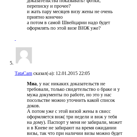
доказательства показывать? фотки,
переписку и прочее?
и жать пару месяцев визу жены не очень
приятно конечно
а потом в самой Швейцарии надо будет
оформлять по этой визе ВНЖ уже?
TataCam
сказал(-а):
12.01.2015
22:05
Миа
, у нас никаких доказательств не
требовали, только свидетельство о браке и у
мужа документы по работе, но это у нас
посольстве можно уточнить какой список
доков.
А потом уже с этой визой жены в свисс
оформляется внж( три недели и внж у тебя
на дому). Паспорт у меня не забирали, может
и в Киеве не забирают на время ожидании
визы, так что при наличии визы можно будет