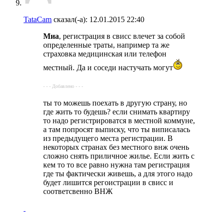
TataCam
сказал(-а):
12.01.2015
22:40
Миа
, регистрация в свисс влечет за собой
определенные траты, например та же
страховка медицинская или телефон
местный. Да и соседи настучать могут
- - - Добавлено - - -
ты то можешь поехать в другую страну, но
где жить то будешь? если снимать квартиру
то надо регистрироватся в местной коммуне,
а там попросят выписку, что ты виписалась
из предыдущего места регистрации. В
некоторых странах без местного внж очень
сложно снять приличное жилье. Если жить с
кем то то все равно нужна там регистрация
где ты фактически живешь, а для этого надо
будет лишится регоистрации в свисс и
соответсвенно ВНЖ