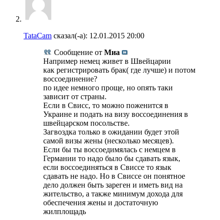
TataCam
сказал(-а):
12.01.2015
20:00
Сообщение от
Миа
Например немец живет в Швейцарии
как регистрировать брак( где лучше) и потом
воссоединение?
по идее немного проще, но опять таки
зависит от страны.
Если в Свисс, то можно поженится в
Украине и подать на визу воссоединения в
швейцарском посольстве.
Загвоздка только в ожидании будет этой
самой визы жены (несколько месяцев).
Если бы ты воссоедимялась с немцем в
Германии то надо было бы сдавать язык,
если воссоединяться в Свиссе то язык
сдавать не надо. Но в Свиссе он понятное
дело должен быть зареген и иметь вид на
жительство, а также минимум дохода для
обеспечения жены и достаточную
жилплощадь