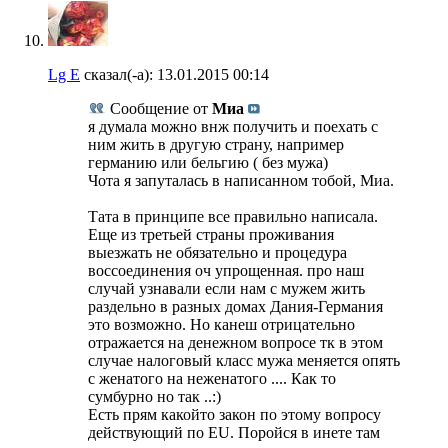
Lg E
сказал(-а):
13.01.2015
00:14
Сообщение от
Миа
я думала можно внж получить и поехать с
ним жить в другую страну, например
германию или бельгию ( без мужа)
Чота я запуталась в написанном тобой, Миа.
Тата в принципе все правильно написала.
Еще из третьей страны проживания
выезжать не обязательно и процедура
воссоединения оч упрощенная. про наш
случай узнавали если нам с мужем жить
раздельно в разных домах Дания-Германия
это возможно. Но канеш отрицательно
отражается на денежном вопросе тк в этом
случае налоговый класс мужа меняется опять
с женатого на неженатого .... Как то
сумбурно но так ..:)
Есть прям какойто закон по этому вопросу
действующий по EU. Поройся в инете там