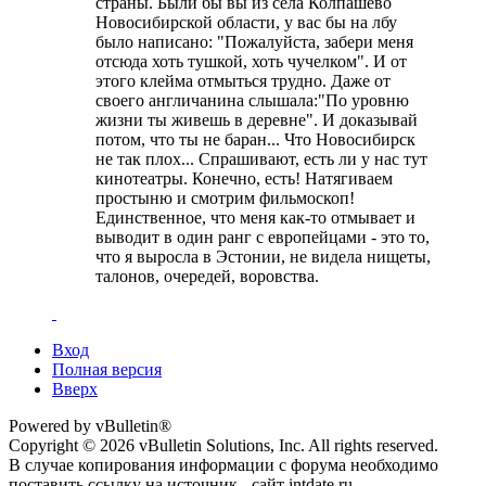
страны. Были бы вы из села Колпашево
Новосибирской области, у вас бы на лбу
было написано: "Пожалуйста, забери меня
отсюда хоть тушкой, хоть чучелком". И от
этого клейма отмыться трудно. Даже от
своего англичанина слышала:"По уровню
жизни ты живешь в деревне". И доказывай
потом, что ты не баран... Что Новосибирск
не так плох... Спрашивают, есть ли у нас тут
кинотеатры. Конечно, есть! Натягиваем
простыню и смотрим фильмоскоп!
Единственное, что меня как-то отмывает и
выводит в один ранг с европейцами - это то,
что я выросла в Эстонии, не видела нищеты,
талонов, очередей, воровства.
Вход
Полная версия
Вверх
Powered by vBulletin®
Copyright © 2026 vBulletin Solutions, Inc. All rights reserved.
В случае копирования информации с форума необходимо
поставить ссылку на источник - сайт intdate.ru