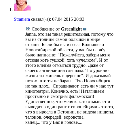
Straniera
сказал(-а):
07.04.2015
20:03
Сообщение от
Greenlight
Janna, это вы такая решительная, потому что
вы из столицы самой большой в мире
страны. Были бы вы из села Колпашево
Новосибирской области, у вас бы на лбу
было написано: "Пожалуйста, забери меня
отсюда хоть тушкой, хоть чучелком". И от
этого клейма отмыться трудно. Даже от
своего англичанина слышала:"По уровню
жизни ты живешь в деревне". И доказывай
потом, что ты не баран... Что Новосибирск
не так плох... Спрашивают, есть ли у нас тут
кинотеатры. Конечно, есть! Натягиваем
простыню и смотрим фильмоскоп!
Единственное, что меня как-то отмывает и
выводит в один ранг с европейцами - это то,
что я выросла в Эстонии, не видела нищеты,
талонов, очередей, воровства.
капец... что у Вас в голове....