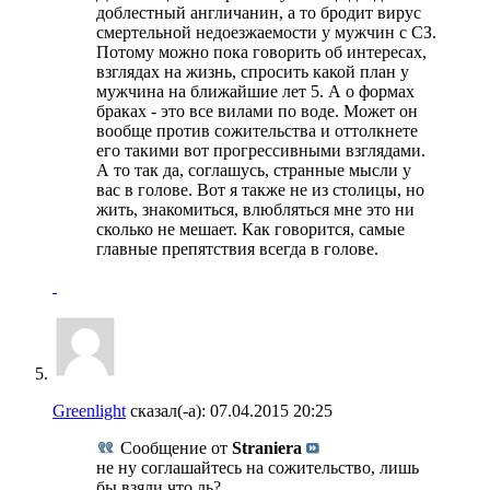
доблестный англичанин, а то бродит вирус
смертельной недоезжаемости у мужчин с СЗ.
Потому можно пока говорить об интересах,
взглядах на жизнь, спросить какой план у
мужчина на ближайшие лет 5. А о формах
браках - это все вилами по воде. Может он
вообще против сожительства и оттолкнете
его такими вот прогрессивными взглядами.
А то так да, соглашусь, странные мысли у
вас в голове. Вот я также не из столицы, но
жить, знакомиться, влюбляться мне это ни
сколько не мешает. Как говорится, самые
главные препятствия всегда в голове.
Greenlight
сказал(-а):
07.04.2015
20:25
Сообщение от
Straniera
не ну соглашайтесь на сожительство, лишь
бы взяли что ль?