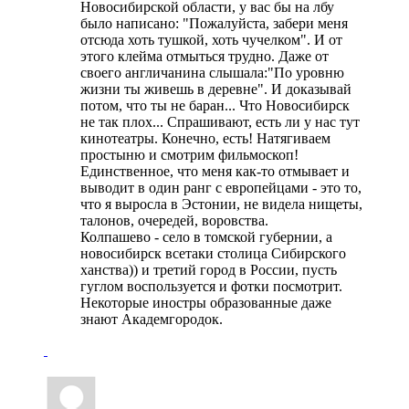
Новосибирской области, у вас бы на лбу
было написано: "Пожалуйста, забери меня
отсюда хоть тушкой, хоть чучелком". И от
этого клейма отмыться трудно. Даже от
своего англичанина слышала:"По уровню
жизни ты живешь в деревне". И доказывай
потом, что ты не баран... Что Новосибирск
не так плох... Спрашивают, есть ли у нас тут
кинотеатры. Конечно, есть! Натягиваем
простыню и смотрим фильмоскоп!
Единственное, что меня как-то отмывает и
выводит в один ранг с европейцами - это то,
что я выросла в Эстонии, не видела нищеты,
талонов, очередей, воровства.
Колпашево - село в томской губернии, а
новосибирск всетаки столица Сибирского
ханства)) и третий город в России, пусть
гуглом воспользуется и фотки посмотрит.
Некоторые иностры образованные даже
знают Академгородок.